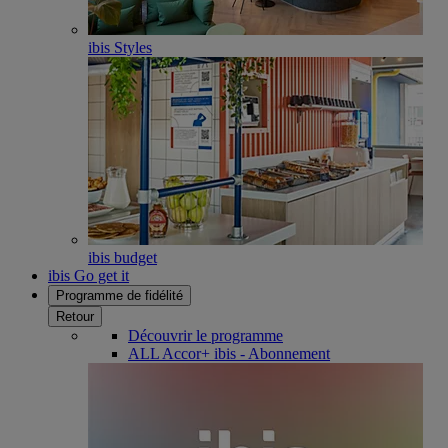
ibis Styles
ibis budget
ibis Go get it
Programme de fidélité
Retour
Découvrir le programme
ALL Accor+ ibis - Abonnement