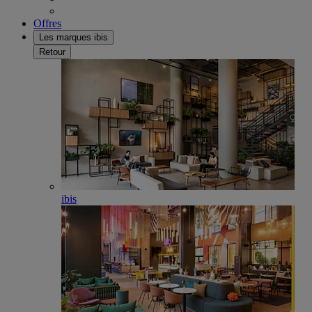
Offres
Les marques ibis
Retour
ibis