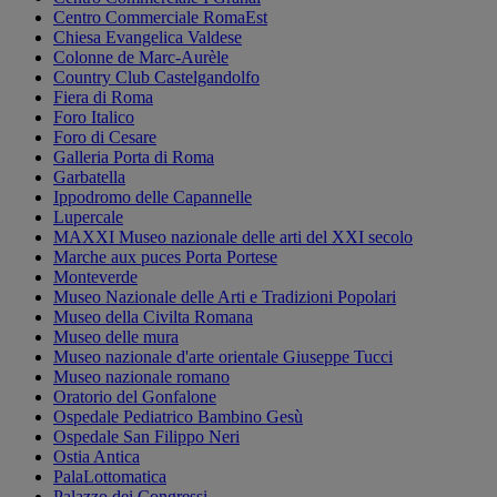
Centro Commerciale RomaEst
Chiesa Evangelica Valdese
Colonne de Marc-Aurèle
Country Club Castelgandolfo
Fiera di Roma
Foro Italico
Foro di Cesare
Galleria Porta di Roma
Garbatella
Ippodromo delle Capannelle
Lupercale
MAXXI Museo nazionale delle arti del XXI secolo
Marche aux puces Porta Portese
Monteverde
Museo Nazionale delle Arti e Tradizioni Popolari
Museo della Civilta Romana
Museo delle mura
Museo nazionale d'arte orientale Giuseppe Tucci
Museo nazionale romano
Oratorio del Gonfalone
Ospedale Pediatrico Bambino Gesù
Ospedale San Filippo Neri
Ostia Antica
PalaLottomatica
Palazzo dei Congressi