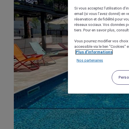
Si vous acceptez l’utilisation d’i
email (si vous l’avez donné) en 
réservation et de fidélité pour vo
réseaux sociaux. Vos données po
tiers. Pour en savoir plus, consult
Vous pourrez modifier vos choix 
accessible via le lien "Cookies" 
Plus d'informations
Nos partenaires
Perso