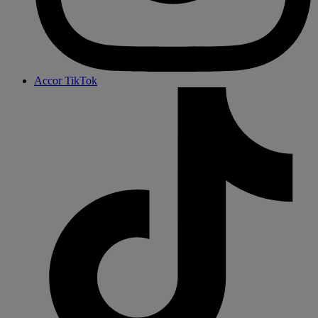
Accor TikTok