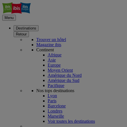
Menu
Destinations
Retour
Trouver un hôtel
Magazine ibis
Continent
Afrique
Asie
Europe
Moyen Orient
Amérique du Nord
Amérique du Sud
Pacifique
Nos tops destinations
Lyon
Paris
Barcelone
Londres
Marseille
Voir toutes les destinations