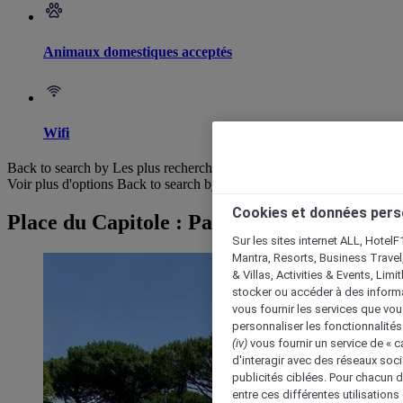
Animaux domestiques acceptés
Wifi
Back to search by Les plus recherchés
Voir plus d'options
Back to search by categories
Cookies et données pers
Place du Capitole : Parcourir les hôtels
Sur les sites internet ALL, HotelF
Mantra, Resorts, Business Travel
& Villas, Activities & Events, Lim
stocker ou accéder à des informa
vous fournir les services que vo
personnaliser les fonctionnalités
(iv)
vous fournir un service de « 
d'interagir avec des réseaux soci
publicités ciblées. Pour chacun 
entre ces différentes utilisations