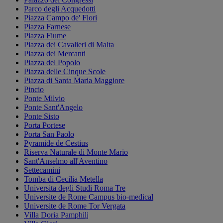
Parco degli Acquedotti
Piazza Campo de' Fiori
Piazza Farnese
Piazza Fiume
Piazza dei Cavalieri di Malta
Piazza dei Mercanti
Piazza del Popolo
Piazza delle Cinque Scole
Piazza di Santa Maria Maggiore
Pincio
Ponte Milvio
Ponte Sant'Angelo
Ponte Sisto
Porta Portese
Porta San Paolo
Pyramide de Cestius
Riserva Naturale di Monte Mario
Sant'Anselmo all'Aventino
Settecamini
Tomba di Cecilia Metella
Universita degli Studi Roma Tre
Universite de Rome Campus bio-medical
Universite de Rome Tor Vergata
Villa Doria Pamphilj