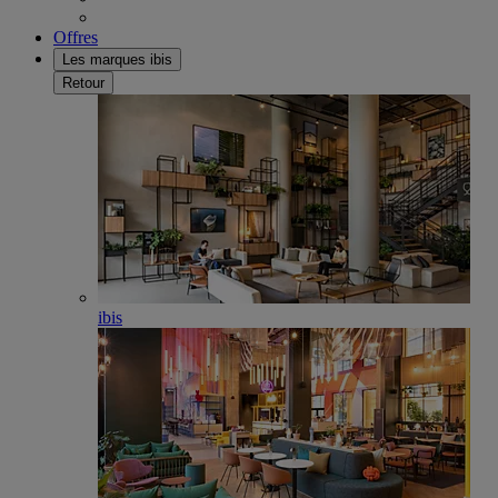
Offres
Les marques ibis
Retour
ibis