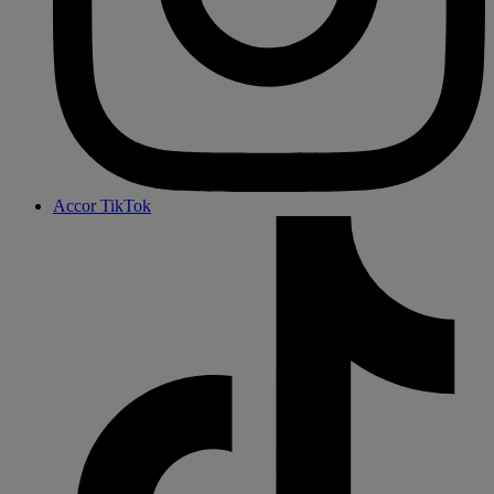
Accor TikTok