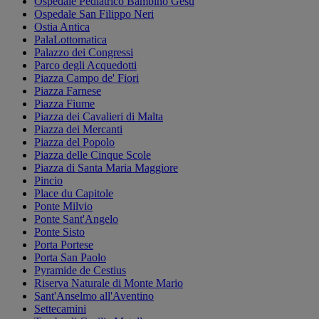
Ospedale Pediatrico Bambino Gesù
Ospedale San Filippo Neri
Ostia Antica
PalaLottomatica
Palazzo dei Congressi
Parco degli Acquedotti
Piazza Campo de' Fiori
Piazza Farnese
Piazza Fiume
Piazza dei Cavalieri di Malta
Piazza dei Mercanti
Piazza del Popolo
Piazza delle Cinque Scole
Piazza di Santa Maria Maggiore
Pincio
Place du Capitole
Ponte Milvio
Ponte Sant'Angelo
Ponte Sisto
Porta Portese
Porta San Paolo
Pyramide de Cestius
Riserva Naturale di Monte Mario
Sant'Anselmo all'Aventino
Settecamini