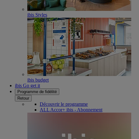
ibis Styles
ibis budget
ibis Go get it
Programme de fidélité
Retour
Découvrir le programme
ALL Accor+ ibis - Abonnement