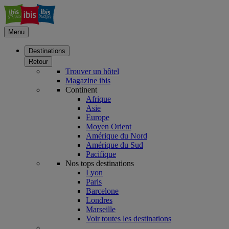
Menu
Destinations
Retour
Trouver un hôtel
Magazine ibis
Continent
Afrique
Asie
Europe
Moyen Orient
Amérique du Nord
Amérique du Sud
Pacifique
Nos tops destinations
Lyon
Paris
Barcelone
Londres
Marseille
Voir toutes les destinations