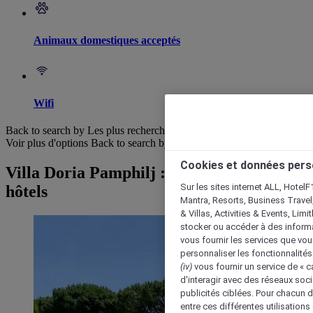
Animaux domestiques acceptés
Wifi
Back to search by Les plus recherchés
Voir plus d'options
Back to search by categories
Cookies et données pers
Villa Doria Pamphilj : Parcourir les
Sur les sites internet ALL, HotelF
hôtels
Mantra, Resorts, Business Travel
& Villas, Activities & Events, Lim
stocker ou accéder à des informa
vous fournir les services que vo
personnaliser les fonctionnalités
(iv)
vous fournir un service de « 
d'interagir avec des réseaux soci
publicités ciblées. Pour chacun 
entre ces différentes utilisations