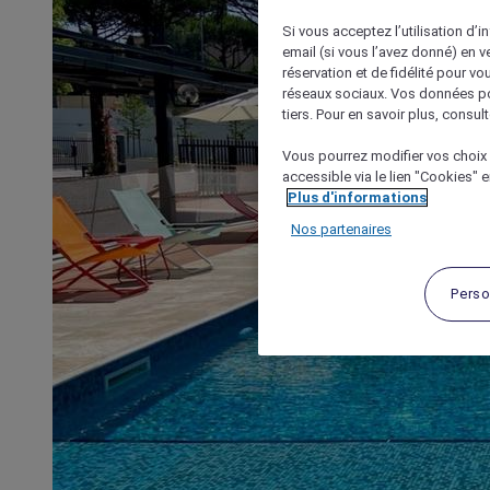
Si vous acceptez l’utilisation d’i
email (si vous l’avez donné) en 
réservation et de fidélité pour vo
réseaux sociaux. Vos données po
tiers. Pour en savoir plus, consult
Vous pourrez modifier vos choix 
accessible via le lien "Cookies" 
Plus d'informations
Nos partenaires
Perso