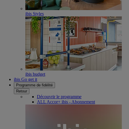
ibis Styles
ibis budget
ibis Go get it
Programme de fidélité
Retour
Découvrir le programme
ALL Accor+ ibis - Abonnement