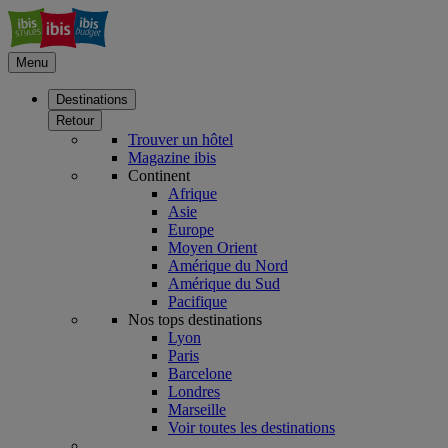
Menu
Destinations
Retour
Trouver un hôtel
Magazine ibis
Continent
Afrique
Asie
Europe
Moyen Orient
Amérique du Nord
Amérique du Sud
Pacifique
Nos tops destinations
Lyon
Paris
Barcelone
Londres
Marseille
Voir toutes les destinations