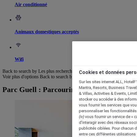
Air conditionné
Animaux domestiques acceptés
Wifi
Back to search by Les plus recherchés
Cookies et données pers
Voir plus d'options
Back to search by categories
Sur les sites internet ALL, HotelF
Mantra, Resorts, Business Travel
Parc Guell : Parcourir les hôtels
& Villas, Activities & Events, Lim
stocker ou accéder à des informa
vous fournir les services que vo
personnaliser les fonctionnalités
(iv)
vous fournir un service de « 
d'interagir avec des réseaux soci
publicités ciblées. Pour chacun 
entre ces différentes utilisations