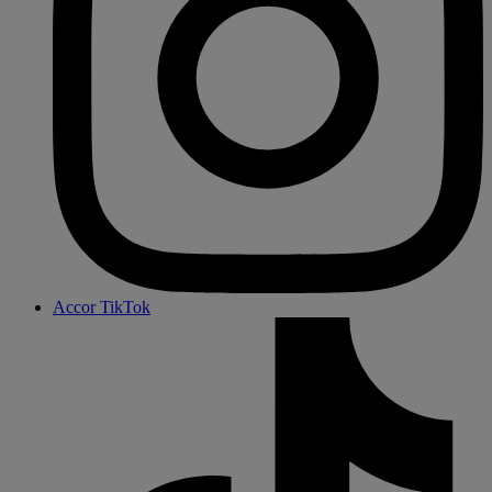
Accor TikTok