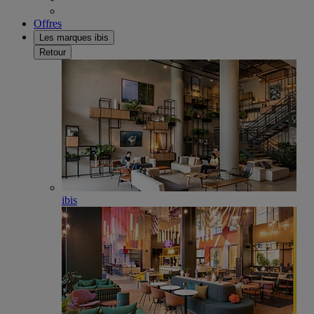
Offres
Les marques ibis
Retour
ibis