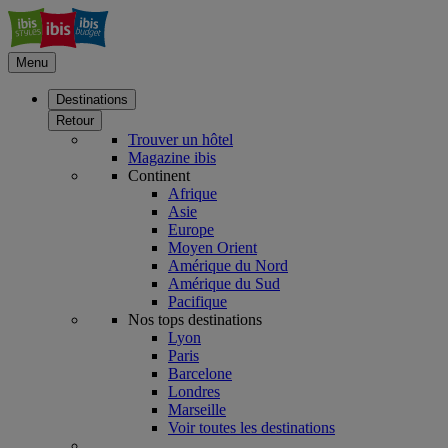
Menu
Destinations
Retour
Trouver un hôtel
Magazine ibis
Continent
Afrique
Asie
Europe
Moyen Orient
Amérique du Nord
Amérique du Sud
Pacifique
Nos tops destinations
Lyon
Paris
Barcelone
Londres
Marseille
Voir toutes les destinations