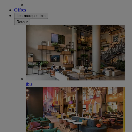
Offres
Les marques ibis
Retour
ibis