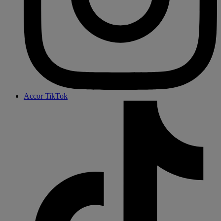
Accor TikTok