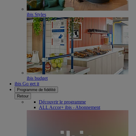
ibis Styles
ibis budget
ibis Go get it
Programme de fidélité
Retour
Découvrir le programme
ALL Accor+ ibis - Abonnement