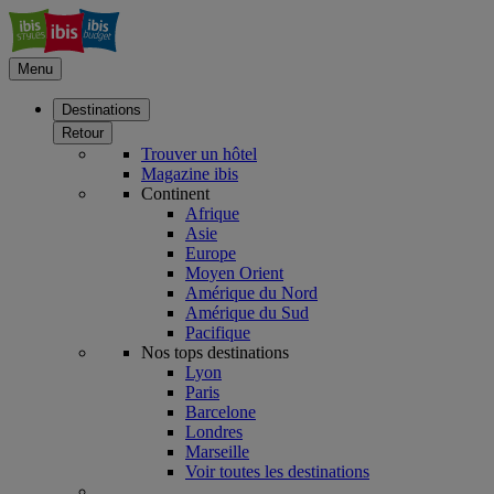
Menu
Destinations
Retour
Trouver un hôtel
Magazine ibis
Continent
Afrique
Asie
Europe
Moyen Orient
Amérique du Nord
Amérique du Sud
Pacifique
Nos tops destinations
Lyon
Paris
Barcelone
Londres
Marseille
Voir toutes les destinations