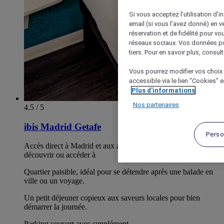
Si vous acceptez l’utilisation d’i
email (si vous l’avez donné) en 
réservation et de fidélité pour vo
réseaux sociaux. Vos données po
tiers. Pour en savoir plus, consult
Vous pourrez modifier vos choix 
accessible via le lien "Cookies" 
Plus d'informations
Nos partenaires
4.5 / 5
ibis Madrid Getafe
Perso
Accès direct à Madrid et aux axes routiers, idéal pour
découvrir ou accéder à
Quartier paisible, idéal pour se détendre après une balade en
ville ou un voyage.
Un petit déjeuner copieux aux saveurs locales pour bien
démarrer la journée.
Parking couvert avec supplément