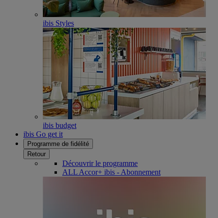
ibis Styles
ibis budget
ibis Go get it
Programme de fidélité
Retour
Découvrir le programme
ALL Accor+ ibis - Abonnement