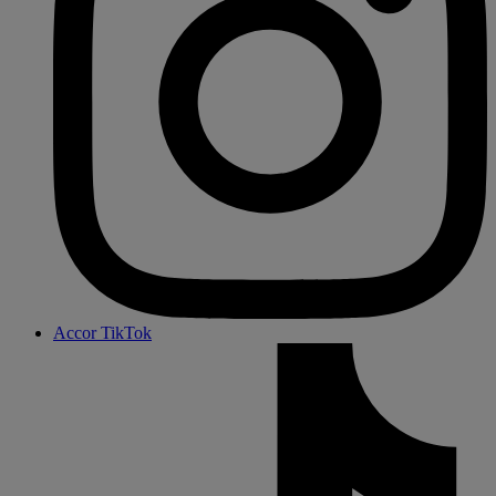
Accor TikTok