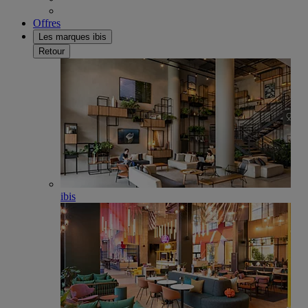
Offres
Les marques ibis
Retour
ibis