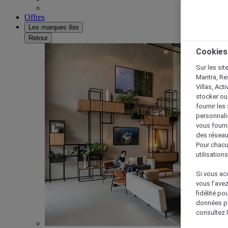
Offres
Les marques ibis
Retour
Cookies
Sur les sit
Mantra, Re
Villas, Act
stocker ou
fournir le
personnalis
vous fourn
des réseau
Pour chacu
utilisation
Si vous acc
vous l’ave
fidélité po
données po
consultez l