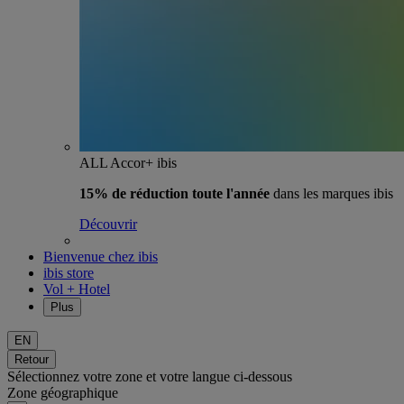
ALL Accor+ ibis
15% de réduction toute l'année
dans les marques ibis
Découvrir
Bienvenue chez ibis
ibis store
Vol + Hotel
Plus
EN
Retour
Sélectionnez votre zone et votre langue ci-dessous
Zone géographique