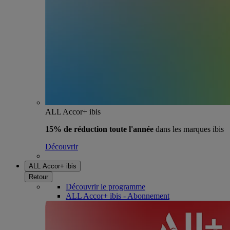
ALL Accor+ ibis
15% de réduction toute l'année
dans les marques ibis
Découvrir
ALL Accor+ ibis
Retour
Découvrir le programme
ALL Accor+ ibis - Abonnement