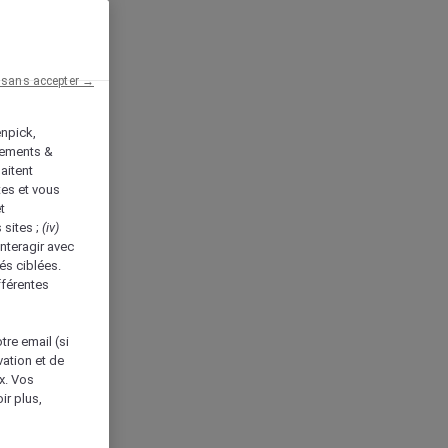
 sans accepter →
enpick,
tements &
aitent
tes et vous
t
 sites ;
(iv)
nteragir avec
és ciblées.
fférentes
tre email (si
vation et de
ux. Vos
ir plus,