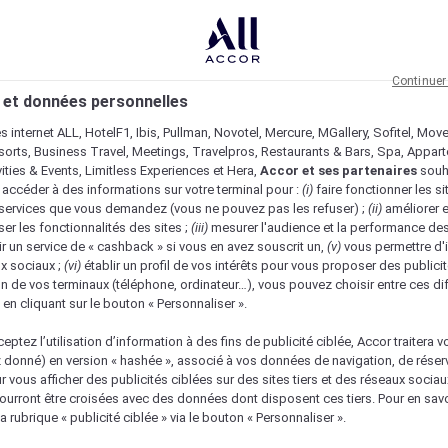
Continuer
 et données personnelles
es internet ALL, HotelF1, Ibis, Pullman, Novotel, Mercure, MGallery, Sofitel, Mov
sorts, Business Travel, Meetings, Travelpros, Restaurants & Bars, Spa, Appar
ivities & Events, Limitless Experiences et Hera,
Accor et ses partenaires
souh
 accéder à des informations sur votre terminal pour :
(i)
faire fonctionner les si
s services que vous demandez (vous ne pouvez pas les refuser) ;
(ii)
améliorer e
er les fonctionnalités des sites ;
(iii)
mesurer l'audience et la performance des
ir un service de « cashback » si vous en avez souscrit un,
(v)
vous permettre d'i
x sociaux ;
(vi)
établir un profil de vos intérêts pour vous proposer des publicit
n de vos terminaux (téléphone, ordinateur…), vous pouvez choisir entre ces di
s en cliquant sur le bouton « Personnaliser ».
eptez l’utilisation d’information à des fins de publicité ciblée, Accor traitera vo
z donné) en version « hashée », associé à vos données de navigation, de réser
ur vous afficher des publicités ciblées sur des sites tiers et des réseaux socia
urront être croisées avec des données dont disposent ces tiers. Pour en savo
a rubrique « publicité ciblée » via le bouton « Personnaliser ».