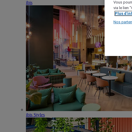
ibis
Vous pourr
via le lien
Plus d'i
Nos parten
ibis Styles