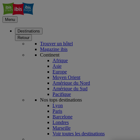
Menu
Destinations
Retour
Trouver un hôtel
Magazine ibis
Continent
Afrique
Asie
Europe
Moyen Orient
Amérique du Nord
Amérique du Sud
Pacifique
Nos tops destinations
Lyon
Paris
Barcelone
Londres
Marseille
Voir toutes les destinations