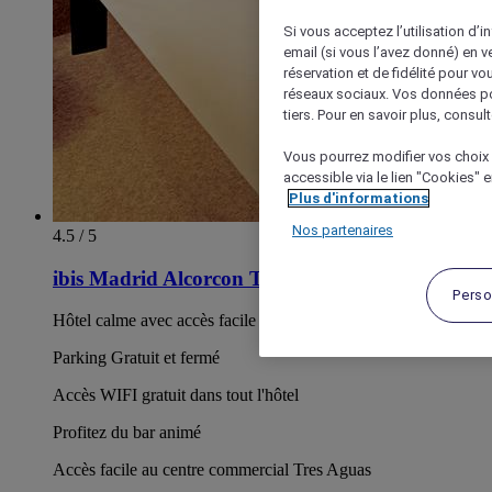
Si vous acceptez l’utilisation d’i
email (si vous l’avez donné) en 
réservation et de fidélité pour vo
réseaux sociaux. Vos données po
tiers. Pour en savoir plus, consult
Vous pourrez modifier vos choix 
accessible via le lien "Cookies" 
Plus d'informations
Nos partenaires
4.5 / 5
ibis Madrid Alcorcon Tresaguas
Perso
Hôtel calme avec accès facile à Madrid
Parking Gratuit et fermé
Accès WIFI gratuit dans tout l'hôtel
Profitez du bar animé
Accès facile au centre commercial Tres Aguas