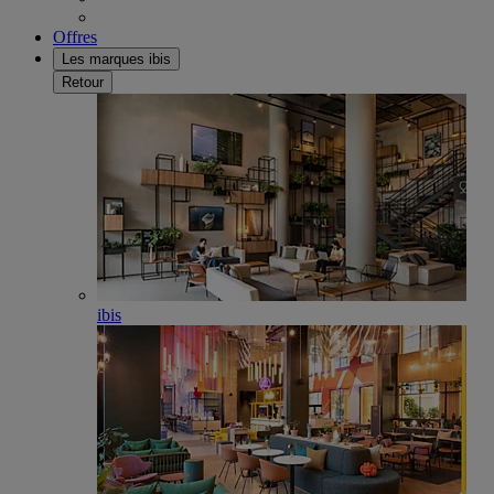
Offres
Les marques ibis
Retour
ibis