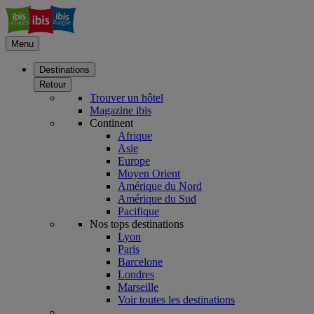
Menu
Destinations
Retour
Trouver un hôtel
Magazine ibis
Continent
Afrique
Asie
Europe
Moyen Orient
Amérique du Nord
Amérique du Sud
Pacifique
Nos tops destinations
Lyon
Paris
Barcelone
Londres
Marseille
Voir toutes les destinations