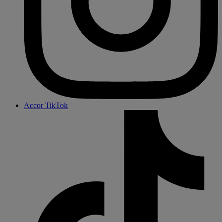
Accor TikTok