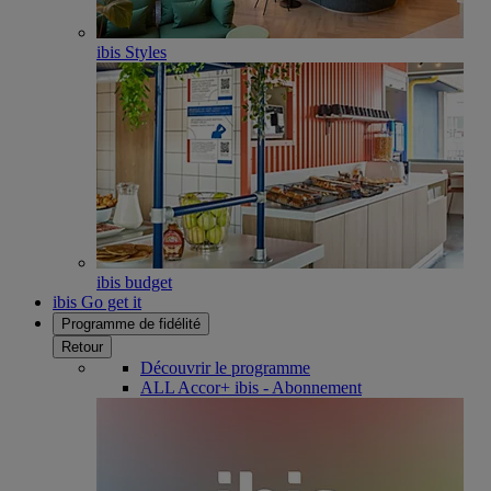
ibis Styles
ibis budget
ibis Go get it
Programme de fidélité
Retour
Découvrir le programme
ALL Accor+ ibis - Abonnement