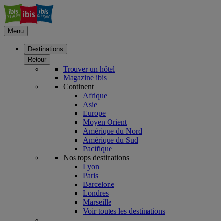
Menu
Destinations
Retour
Trouver un hôtel
Magazine ibis
Continent
Afrique
Asie
Europe
Moyen Orient
Amérique du Nord
Amérique du Sud
Pacifique
Nos tops destinations
Lyon
Paris
Barcelone
Londres
Marseille
Voir toutes les destinations