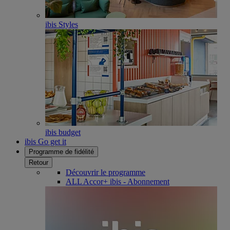
ibis Styles
ibis budget
ibis Go get it
Programme de fidélité
Retour
Découvrir le programme
ALL Accor+ ibis - Abonnement