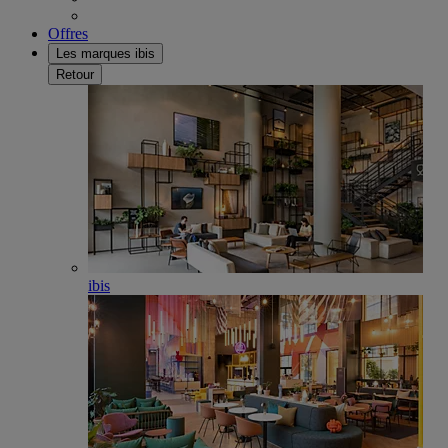
Offres
Les marques ibis
Retour
ibis