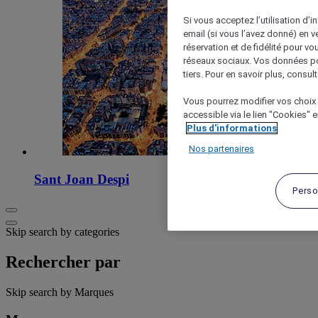
Si vous acceptez l’utilisation d’i
email (si vous l’avez donné) en 
réservation et de fidélité pour vo
réseaux sociaux. Vos données po
tiers. Pour en savoir plus, consult
Vous pourrez modifier vos choix 
accessible via le lien "Cookies" 
Plus d'informations
Nos partenaires
Sant Joan Despi
Perso
Skip search by categories
Rechercher par
Skip search by Marques