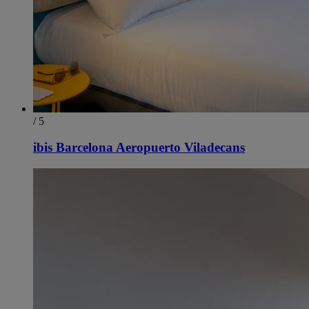
/ 5
ibis Barcelona Aeropuerto Viladecans