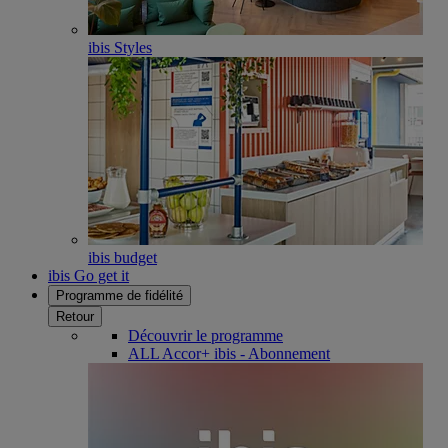
ibis Styles
ibis budget
ibis Go get it
Programme de fidélité
Retour
Découvrir le programme
ALL Accor+ ibis - Abonnement