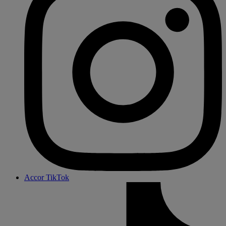
Accor TikTok