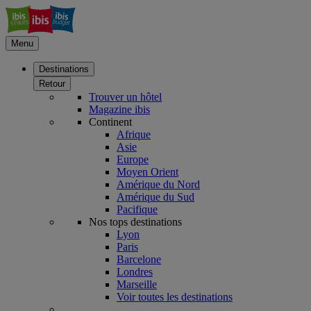
Menu
Destinations
Retour
Trouver un hôtel
Magazine ibis
Continent
Afrique
Asie
Europe
Moyen Orient
Amérique du Nord
Amérique du Sud
Pacifique
Nos tops destinations
Lyon
Paris
Barcelone
Londres
Marseille
Voir toutes les destinations