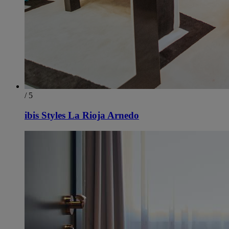
/ 5
ibis Styles La Rioja Arnedo