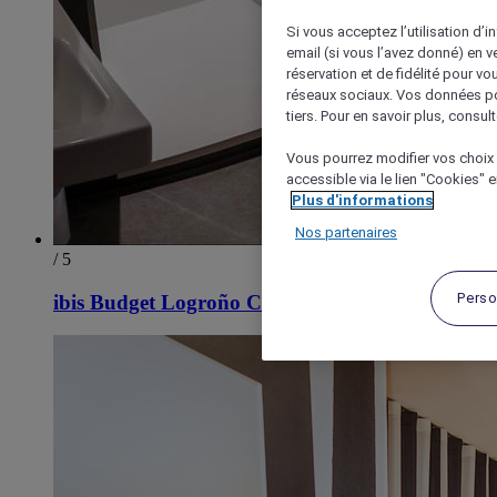
Si vous acceptez l’utilisation d’i
email (si vous l’avez donné) en 
réservation et de fidélité pour vo
réseaux sociaux. Vos données po
tiers. Pour en savoir plus, consult
Vous pourrez modifier vos choix 
accessible via le lien "Cookies" 
Plus d'informations
Nos partenaires
/ 5
Perso
ibis Budget Logroño Center