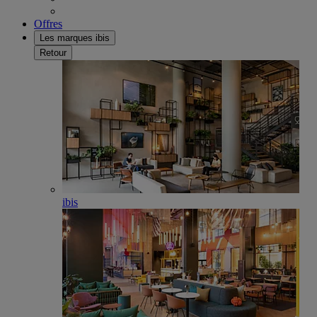
Offres
Les marques ibis
Retour
ibis