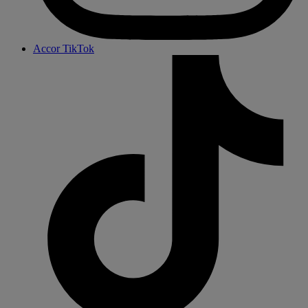
Accor TikTok