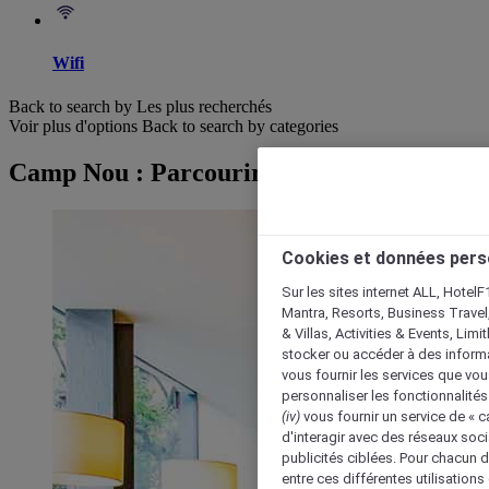
Wifi
Back to search by Les plus recherchés
Voir plus d'options
Back to search by categories
Camp Nou : Parcourir les hôtels
Cookies et données pers
Sur les sites internet ALL, HotelF
Mantra, Resorts, Business Travel
& Villas, Activities & Events, Lim
stocker ou accéder à des informa
vous fournir les services que vo
personnaliser les fonctionnalités
(iv)
vous fournir un service de « 
d'interagir avec des réseaux soci
publicités ciblées. Pour chacun 
entre ces différentes utilisations