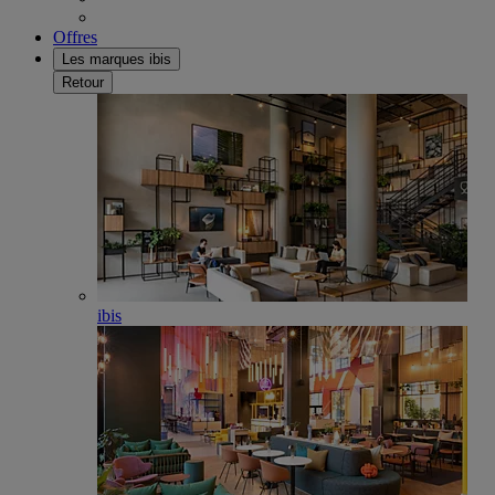
Offres
Les marques ibis
Retour
ibis