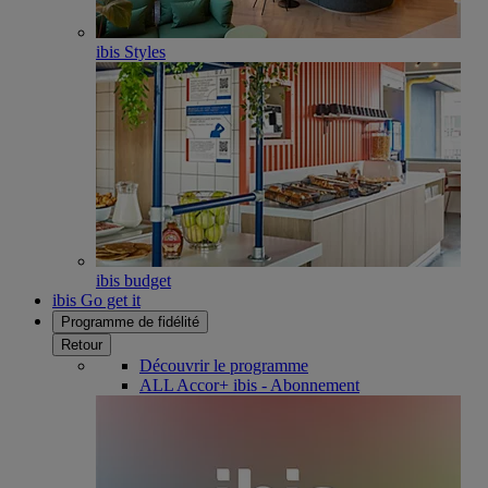
ibis Styles
ibis budget
ibis Go get it
Programme de fidélité
Retour
Découvrir le programme
ALL Accor+ ibis - Abonnement