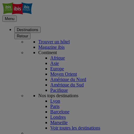
Menu
Destinations
Retour
Trouver un hôtel
Magazine ibis
Continent
Afrique
Asie
Europe
Moyen Orient
Amérique du Nord
Amérique du Sud
Pacifique
Nos tops destinations
Lyon
Paris
Barcelone
Londres
Marseille
Voir toutes les destinations