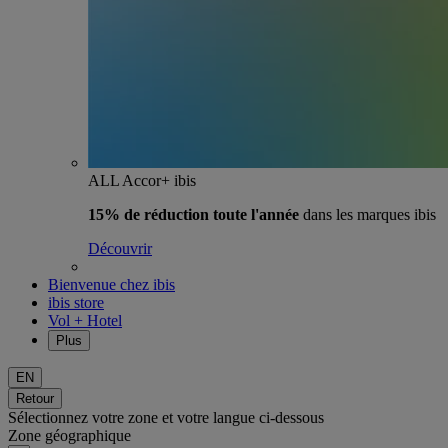
ALL Accor+ ibis
15% de réduction toute l'année
dans les marques ibis
Découvrir
Bienvenue chez ibis
ibis store
Vol + Hotel
Plus
EN
Retour
Sélectionnez votre zone et votre langue ci-dessous
Zone géographique