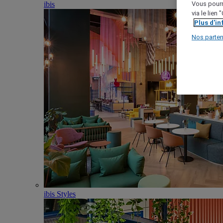
ibis
Vous pourr
via le lien
Plus d'i
Nos parten
ibis Styles