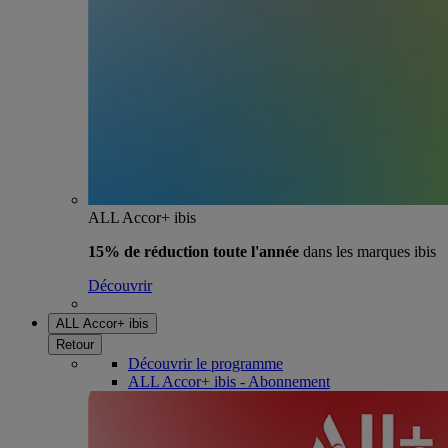
ALL Accor+ ibis
15% de réduction toute l'année
dans les marques ibis
Découvrir
ALL Accor+ ibis
Retour
Découvrir le programme
ALL Accor+ ibis - Abonnement