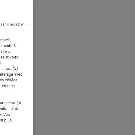
 sans accepter →
enpick,
tements &
aitent
tes et vous
t
 sites ;
(iv)
nteragir avec
és ciblées.
fférentes
tre email (si
vation et de
ux. Vos
ir plus,