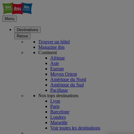
Menu
Destinations
Retour
Trouver un hôtel
Magazine ibis
Continent
Afrique
Asie
Europe
Moyen Orient
Amérique du Nord
Amérique du Sud
Pacifique
Nos tops destinations
Lyon
Paris
Barcelone
Londres
Marseille
Voir toutes les destinations