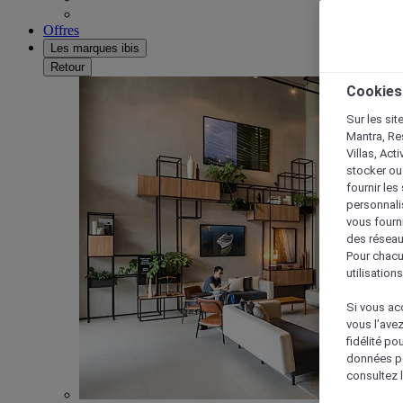
Offres
Les marques ibis
Retour
Cookies
Sur les sit
Mantra, Re
Villas, Act
stocker ou
fournir le
personnalis
vous fourn
des réseau
Pour chacu
utilisation
Si vous acc
vous l’ave
fidélité po
données po
consultez l