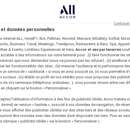
Continuer
 et données personnelles
es internet ALL, HotelF1, Ibis, Pullman, Novotel, Mercure, MGallery, Sofitel, Mov
sorts, Business Travel, Meetings, Travelpros, Restaurants & Bars, Spa, Appar
ivities & Events, Limitless Experiences et Hera,
Accor et ses partenaires
souh
 accéder à des informations sur votre terminal pour :
(i)
faire fonctionner les si
s services que vous demandez (vous ne pouvez pas les refuser) ;
(ii)
améliorer e
er les fonctionnalités des sites ;
(iii)
mesurer l'audience et la performance des
ir un service de « cashback » si vous en avez souscrit un,
(v)
vous permettre d'i
x sociaux ;
(vi)
établir un profil de vos intérêts pour vous proposer des publicit
n de vos terminaux (téléphone, ordinateur…), vous pouvez choisir entre ces di
s en cliquant sur le bouton « Personnaliser ».
eptez l’utilisation d’information à des fins de publicité ciblée, Accor traitera vo
z donné) en version « hashée », associé à vos données de navigation, de réser
ur vous afficher des publicités ciblées sur des sites tiers et des réseaux socia
urront être croisées avec des données dont disposent ces tiers. Pour en savo
a rubrique « publicité ciblée » via le bouton « Personnaliser ».