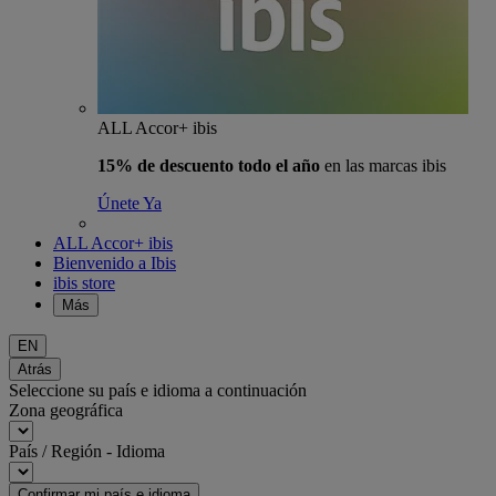
ALL Accor+ ibis
15% de descuento todo el año
en las marcas ibis
Únete Ya
ALL Accor+ ibis
Bienvenido a Ibis
ibis store
Más
EN
Atrás
Seleccione su país e idioma a continuación
Zona geográfica
País / Región - Idioma
Confirmar mi país e idioma