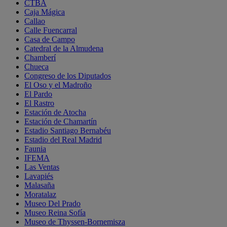
CTBA
Caja Mágica
Callao
Calle Fuencarral
Casa de Campo
Catedral de la Almudena
Chamberí
Chueca
Congreso de los Diputados
El Oso y el Madroño
El Pardo
El Rastro
Estación de Atocha
Estación de Chamartín
Estadio Santiago Bernabéu
Estadio del Real Madrid
Faunia
IFEMA
Las Ventas
Lavapiés
Malasaña
Moratalaz
Museo Del Prado
Museo Reina Sofía
Museo de Thyssen-Bornemisza