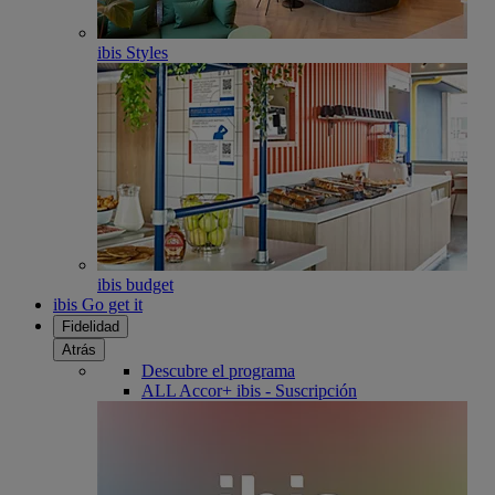
ibis Styles
ibis budget
ibis Go get it
Fidelidad
Atrás
Descubre el programa
ALL Accor+ ibis - Suscripción