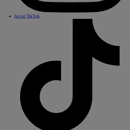
Accor TikTok