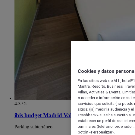
Cookies y datos persona
En los sitios web de ALL, hotelF1
Mantra, Resorts, Business Travel
Villas, Activities & Events, Limit
o acceder a información en su ter
4.3 / 5
servicios que solicita (no puede 
sitios; (iii) medir la audiencia y 
ibis budget Madrid Vallecas
«cashback» si se ha suscrito a uno
establecer un perfil de sus inter
terminales (teléfono, ordenador..
Parking subterráneo
botón «Personalizar».