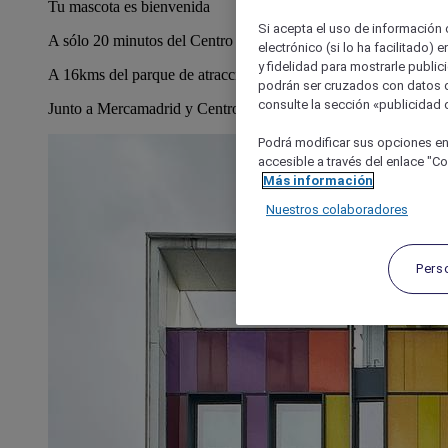
Tu mascota es bienvenida
Si acepta el uso de información c
A sólo 20 minutos del Centro de Madrid
electrónico (si lo ha facilitado)
y fidelidad para mostrarle public
A 16kms del parque de atracciones y a 30 kms de la Warner
podrán ser cruzados con datos d
consulte la sección «publicidad d
Junto a Mercamadrid y Centro Comercial La Gavia
Podrá modificar sus opciones en
accesible a través del enlace "Coo
Más información
Nuestros colaboradores
Pers