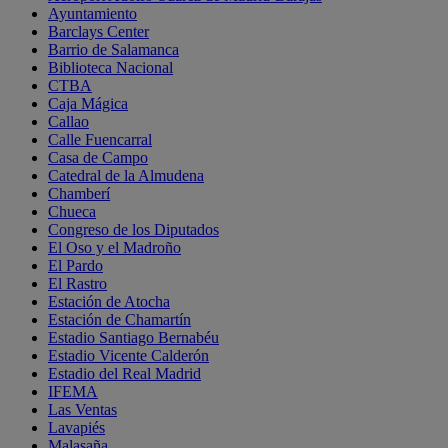
Ayuntamiento
Barclays Center
Barrio de Salamanca
Biblioteca Nacional
CTBA
Caja Mágica
Callao
Calle Fuencarral
Casa de Campo
Catedral de la Almudena
Chamberí
Chueca
Congreso de los Diputados
El Oso y el Madroño
El Pardo
El Rastro
Estación de Atocha
Estación de Chamartín
Estadio Santiago Bernabéu
Estadio Vicente Calderón
Estadio del Real Madrid
IFEMA
Las Ventas
Lavapiés
Malasaña