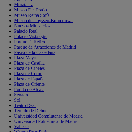
Moratalaz
Museo Del Prado
Museo Reina Sofía
Museo de Thyssen-Bornemisza
Nuevos Ministerios
Palacio Real
Palacio Vistalegre
Parque El Retiro
Parque de Atracciones de Madrid
Paseo de la Castellana
Plaza Mayor
Plaza de Castilla
Plaza de Cibeles
Plaza de Colón
Plaza de España
Plaza de Oriente
Puerta de Alcalá
Senado
Sol
Teatro Real
Templo de Debod
Universidad Complutense de Madrid
Universidad Politécnica de Madrid
Vallecas
Warner Bros Park