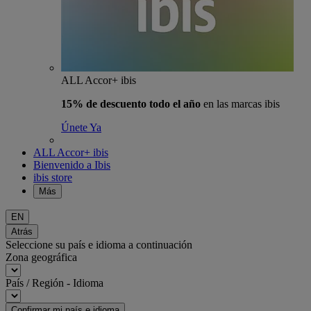
ALL Accor+ ibis
15% de descuento todo el año
en las marcas ibis
Únete Ya
ALL Accor+ ibis
Bienvenido a Ibis
ibis store
Más
EN
Atrás
Seleccione su país e idioma a continuación
Zona geográfica
País / Región - Idioma
Confirmar mi país e idioma