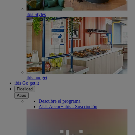
ibis Styles
ibis budget
ibis Go get it
Fidelidad
Atrás
Descubre el programa
ALL Accor+ ibis - Suscripción