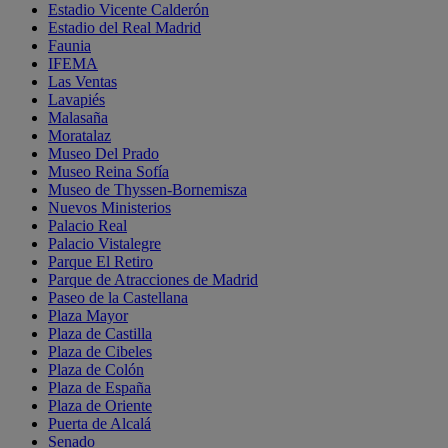
Estadio Vicente Calderón
Estadio del Real Madrid
Faunia
IFEMA
Las Ventas
Lavapiés
Malasaña
Moratalaz
Museo Del Prado
Museo Reina Sofía
Museo de Thyssen-Bornemisza
Nuevos Ministerios
Palacio Real
Palacio Vistalegre
Parque El Retiro
Parque de Atracciones de Madrid
Paseo de la Castellana
Plaza Mayor
Plaza de Castilla
Plaza de Cibeles
Plaza de Colón
Plaza de España
Plaza de Oriente
Puerta de Alcalá
Senado