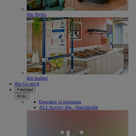
ibis Styles
ibis budget
ibis Go get it
Fidelidad
Atrás
Descubre el programa
ALL Accor+ ibis - Suscripción