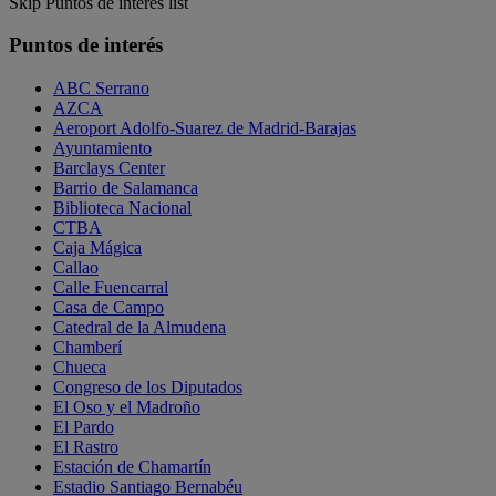
Skip Puntos de interés list
Puntos de interés
ABC Serrano
AZCA
Aeroport Adolfo-Suarez de Madrid-Barajas
Ayuntamiento
Barclays Center
Barrio de Salamanca
Biblioteca Nacional
CTBA
Caja Mágica
Callao
Calle Fuencarral
Casa de Campo
Catedral de la Almudena
Chamberí
Chueca
Congreso de los Diputados
El Oso y el Madroño
El Pardo
El Rastro
Estación de Chamartín
Estadio Santiago Bernabéu