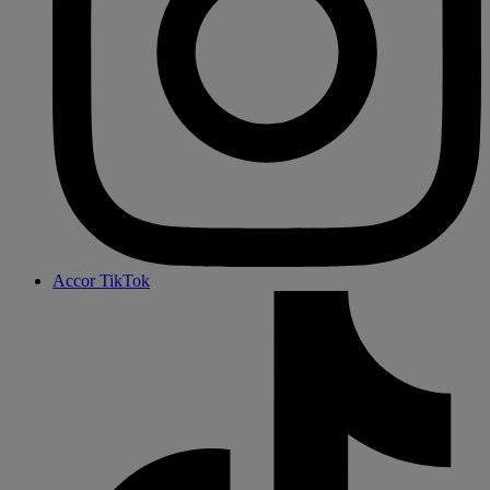
Accor TikTok