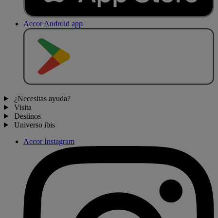
Accor Android app
D
E
S
C
A
R
G
A
R
E
N
¿Necesitas ayuda?
Visita
Destinos
Universo ibis
Accor Instagram