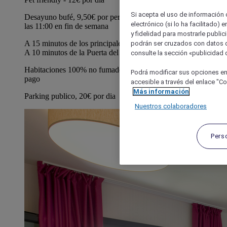
Si acepta el uso de información c
Desayuno bufé, 9,50€ por persona y dia. De 6 a 10:30 y hasta
electrónico (si lo ha facilitado)
las 11:00 en fin de semana
y fidelidad para mostrarle public
A 15 minutos de los principales museos y Atocha caminando.
podrán ser cruzados con datos d
A 10 minutos de la Puerta del Sol
consulte la sección «publicidad d
Habitaciones 100% no fumador/ Consigna de equipaje de
Podrá modificar sus opciones en
pago
accesible a través del enlace "Coo
Más información
Parking publico, 20€ por dia
Nuestros colaboradores
Pers