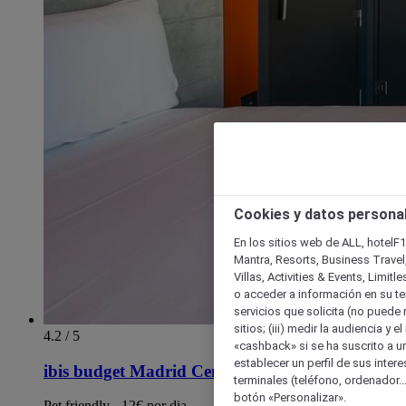
Cookies y datos persona
En los sitios web de ALL, hotelF1
Mantra, Resorts, Business Travel
Villas, Activities & Events, Limit
o acceder a información en su ter
servicios que solicita (no puede 
sitios; (iii) medir la audiencia y 
4.2 / 5
«cashback» si se ha suscrito a uno
establecer un perfil de sus inter
ibis budget Madrid Centro Lavapies
terminales (teléfono, ordenador..
botón «Personalizar».
Pet friendly - 12€ por dia