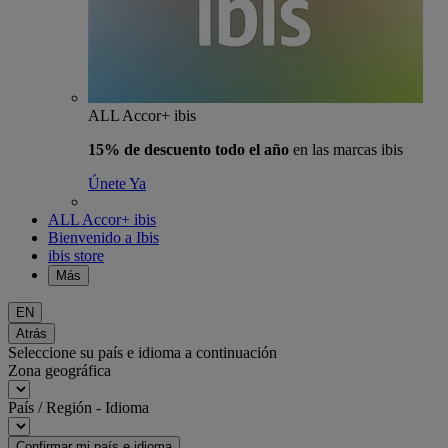
ALL Accor+ ibis
15% de descuento todo el año
en las marcas ibis
Únete Ya
ALL Accor+ ibis
Bienvenido a Ibis
ibis store
Más
EN
Atrás
Seleccione su país e idioma a continuación
Zona geográfica
País / Región - Idioma
Confirmar mi país e idioma