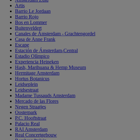
Artis
Barrio Le Jordaan
Barrio Rojo
Bos en Lommer
Buitenveldert
Canales de Ámsterdam - Grachtengordel
Casa de Anne Frank
Escape
Estación de Ámsterdam-Central
Estadio Olímpico
Experiencia Heineken
Hash, Marihuana & Hemp Museum
Hermitage Amsterdam
Hortus Botanicus
Leidseplein
Leidsestraat
Madame Tussauds Amsterdam
Mercado de las Flores
Negen Straatjes
Oosterpark
P.C. Hooftstraat
Palacio Real
RAI Amsterdam
Real Concertgebouw