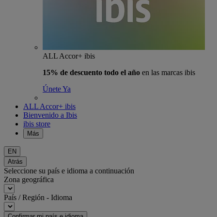
ALL Accor+ ibis
15% de descuento todo el año
en las marcas ibis
Únete Ya
ALL Accor+ ibis
Bienvenido a Ibis
ibis store
Más
EN
Atrás
Seleccione su país e idioma a continuación
Zona geográfica
País / Región - Idioma
Confirmar mi país e idioma