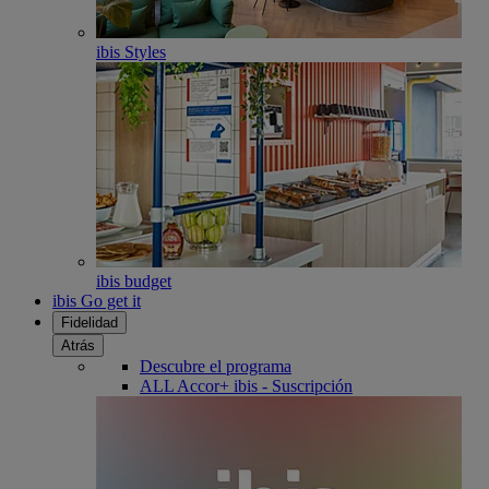
ibis Styles
ibis budget
ibis Go get it
Fidelidad
Atrás
Descubre el programa
ALL Accor+ ibis - Suscripción