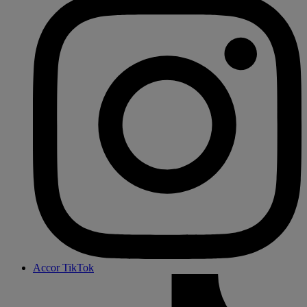
Accor TikTok