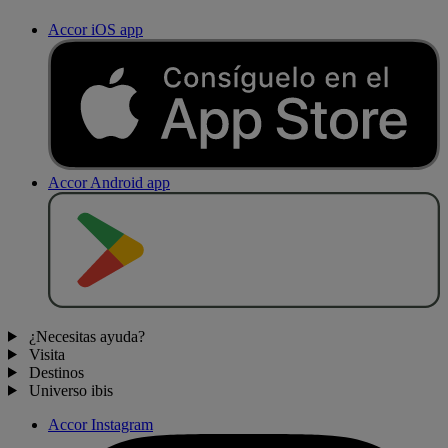
Accor iOS app
Accor Android app
D
E
S
C
A
R
G
A
R
E
N
¿Necesitas ayuda?
Visita
Destinos
Universo ibis
Accor Instagram