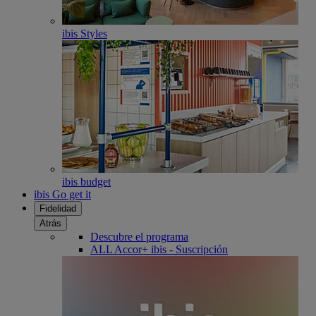
ibis Styles
ibis budget
ibis Go get it
Fidelidad
Atrás
Descubre el programa
ALL Accor+ ibis - Suscripción