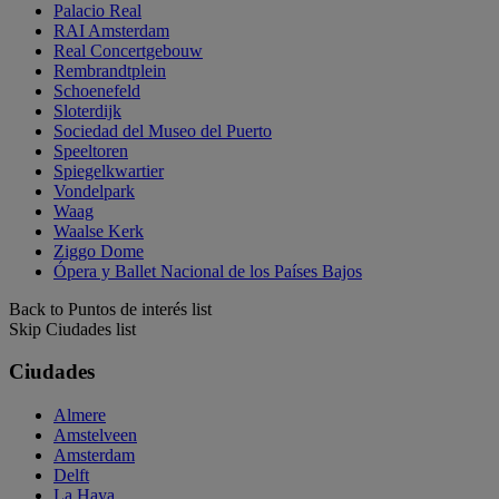
Palacio Real
RAI Amsterdam
Real Concertgebouw
Rembrandtplein
Schoenefeld
Sloterdijk
Sociedad del Museo del Puerto
Speeltoren
Spiegelkwartier
Vondelpark
Waag
Waalse Kerk
Ziggo Dome
Ópera y Ballet Nacional de los Países Bajos
Back to Puntos de interés list
Skip Ciudades list
Ciudades
Almere
Amstelveen
Amsterdam
Delft
La Haya