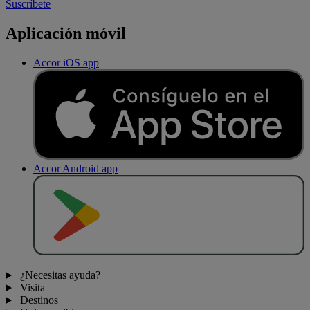
Suscríbete
Aplicación móvil
Accor iOS app
Accor Android app
D
E
S
C
A
R
G
A
R
E
N
¿Necesitas ayuda?
Visita
Destinos