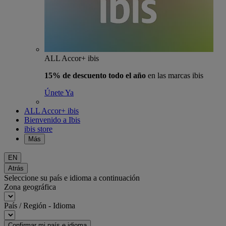
ALL Accor+ ibis
15% de descuento todo el año
en las marcas ibis
Únete Ya
ALL Accor+ ibis
Bienvenido a Ibis
ibis store
Más
EN
Atrás
Seleccione su país e idioma a continuación
Zona geográfica
País / Región - Idioma
Confirmar mi país e idioma