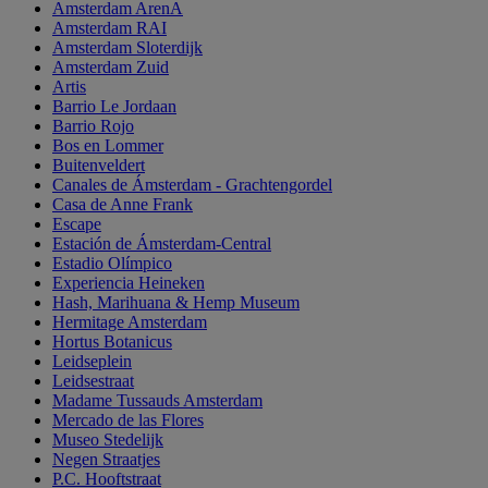
Amsterdam ArenA
Amsterdam RAI
Amsterdam Sloterdijk
Amsterdam Zuid
Artis
Barrio Le Jordaan
Barrio Rojo
Bos en Lommer
Buitenveldert
Canales de Ámsterdam - Grachtengordel
Casa de Anne Frank
Escape
Estación de Ámsterdam-Central
Estadio Olímpico
Experiencia Heineken
Hash, Marihuana & Hemp Museum
Hermitage Amsterdam
Hortus Botanicus
Leidseplein
Leidsestraat
Madame Tussauds Amsterdam
Mercado de las Flores
Museo Stedelijk
Negen Straatjes
P.C. Hooftstraat