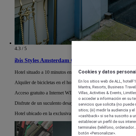
4.3 / 5
ibis Styles Amsterdam City
Cookies y datos persona
Hotel situado a 10 minutos en tranvía del centro
En los sitios web de ALL, hotelF1
Alquiler de bicicletas en el hotel
Mantra, Resorts, Business Travel
Acceso gratuito a Internet WIFI
Villas, Activities & Events, Limit
o acceder a información en su ter
Disfrute de un suculento desayuno tipo bufé
servicios que solicita (no puede 
sitios; (iii) medir la audiencia y 
Hotel ubicado en la exclusiva zona de De Pijp
«cashback» si se ha suscrito a uno
establecer un perfil de sus inter
terminales (teléfono, ordenador..
botón «Personalizar».