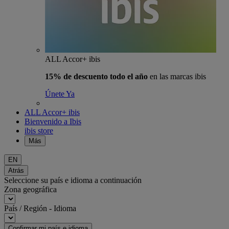
ALL Accor+ ibis
15% de descuento todo el año
en las marcas ibis
Únete Ya
ALL Accor+ ibis
Bienvenido a Ibis
ibis store
Más
EN
Atrás
Seleccione su país e idioma a continuación
Zona geográfica
País / Región - Idioma
Confirmar mi país e idioma