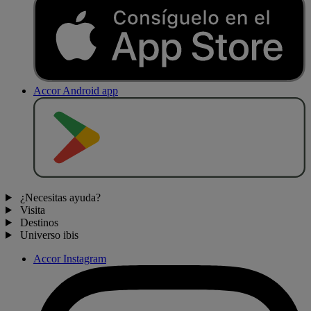
Accor Android app
D
E
S
C
A
R
G
A
R
E
N
¿Necesitas ayuda?
Visita
Destinos
Universo ibis
Accor Instagram