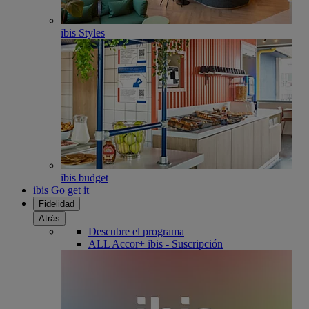
ibis Styles
ibis budget
ibis Go get it
Fidelidad
Atrás
Descubre el programa
ALL Accor+ ibis - Suscripción