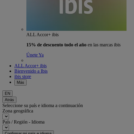
ALL Accor+ ibis
15% de descuento todo el año
en las marcas ibis
Únete Ya
ALL Accor+ ibis
Bienvenido a Ibis
ibis store
Más
EN
Atrás
Seleccione su país e idioma a continuación
Zona geográfica
País / Región - Idioma
Confirmar mi país e idioma