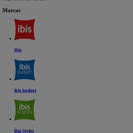
Marcas
Ibis
ibis budget
ibis Styles