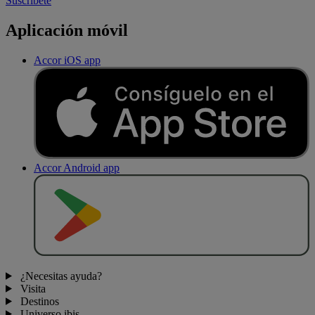
Suscríbete
Aplicación móvil
Accor iOS app
Accor Android app
D
E
S
C
A
R
G
A
R
E
N
¿Necesitas ayuda?
Visita
Destinos
Universo ibis