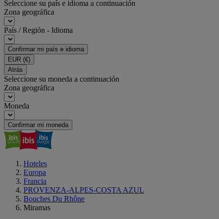
Seleccione su país e idioma a continuación
Zona geográfica
País / Región - Idioma
Confirmar mi país e idioma
EUR
(€)
Atrás
Seleccione su moneda a continuación
Zona geográfica
Moneda
Confirmar mi moneda
Hoteles
Europa
Francia
PROVENZA-ALPES-COSTA AZUL
Bouches Du Rhône
Miramas