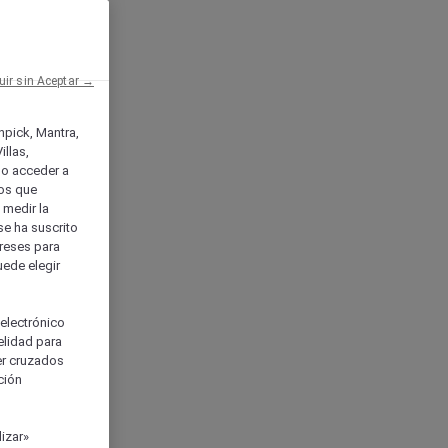
uir sin Aceptar →
enpick, Mantra,
llas,
o acceder a
ios que
) medir la
se ha suscrito
tereses para
uede elegir
 electrónico
elidad para
ser cruzados
ción
izar»