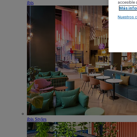
ibis
accesible a
Más inf
Nuestros 
ibis Styles