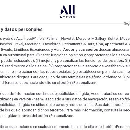
Seg
 y datos personales
os web de ALL, hotelF1, ibis, Pullman, Novotel, Mercure, MGallery, Sofitel, Mov
usiness Travel, Meetings, Travelpros, Restaurants & Bars, Spa, Apartments & Vi
& Events, Limitless Experiences y Hera,
Accor y sus socios
desean almacenar 
 en su terminal para: (i) hacer funcionar los sitios y proporcionarle los servic
o puede rechazarlos); (ii) mejorar y personalizar las funciones de los sitios; (iii
 el rendimiento de los sitios; (iv) proporcionarle un servicio de «cashback» si 
permitirle interactuar con las redes sociales; (vi) establecer un perfil de sus in
ublicidad dirigida. Para cada uno de sus terminales (teléfono, ordenador...), p
s diferentes usos haciendo clic en el botón «Personalizar».
l uso de información con fines de publicidad dirigida, Accor tratará su correo
acilitado) en versión «hash», asociado a sus datos de navegación, reserva y fid
publicidad dirigida en sitios de terceros y redes sociales. Sus datos podrán 
de los que dispongan dichos terceros. Para más información, consulte la sec
 dirigida» a través del botón «Personalizar».
ficar sus opciones en cualquier momento haciendo clic en el botón «Personal