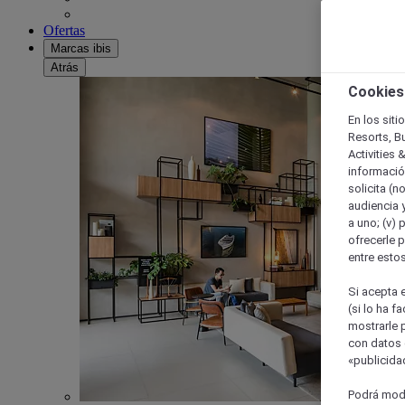
Ofertas
Marcas ibis
Atrás
Cookies
En los siti
Resorts, B
Activities 
información
solicita (n
audiencia y
a uno; (v) 
ofrecerle p
entre esto
Si acepta e
(si lo ha f
mostrarle 
con datos 
«publicidad
Podrá modi