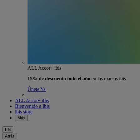
ALL Accor+ ibis
15% de descuento todo el año
en las marcas ibis
Únete Ya
ALL Accor+ ibis
Bienvenido a Ibis
ibis store
Más
EN
Atrás