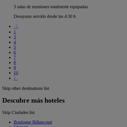
3 salas de reuniones totalmente equipadas
Desayuno servido desde las 4:30 h
〈
1
3
4
5
6
7
8
9
10
〉
Skip other destinations list
Descubre más hoteles
Skip Ciudades list
Boulogne Billancourt