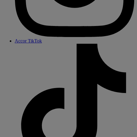
Accor TikTok