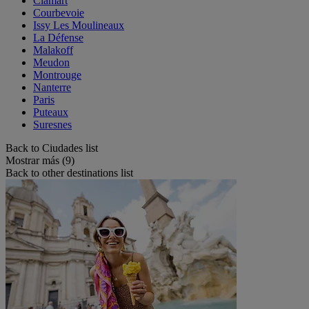
Clamart
Courbevoie
Issy Les Moulineaux
La Défense
Malakoff
Meudon
Montrouge
Nanterre
Paris
Puteaux
Suresnes
Back to Ciudades list
Mostrar más (9)
Back to other destinations list