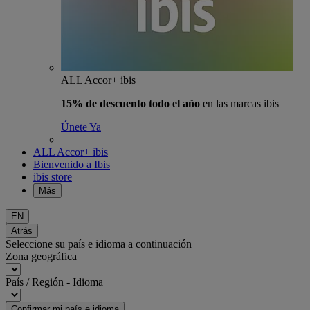
ALL Accor+ ibis
15% de descuento todo el año
en las marcas ibis
Únete Ya
ALL Accor+ ibis
Bienvenido a Ibis
ibis store
Más
EN
Atrás
Seleccione su país e idioma a continuación
Zona geográfica
País / Región - Idioma
Confirmar mi país e idioma