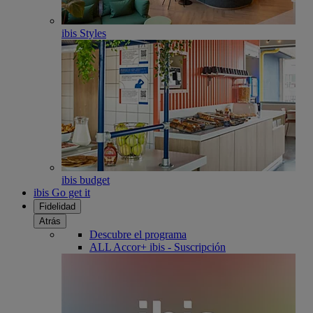
ibis Styles
ibis budget
ibis Go get it
Fidelidad
Atrás
Descubre el programa
ALL Accor+ ibis - Suscripción