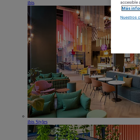
ibis
accesible a
Más inf
Nuestros 
ibis Styles