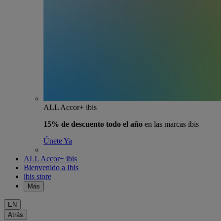
ALL Accor+ ibis
15% de descuento todo el año
en las marcas ibis
Únete Ya
ALL Accor+ ibis
Bienvenido a Ibis
ibis store
Más
EN
Atrás