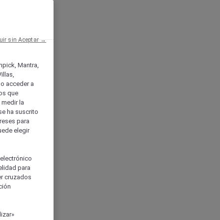
uir sin Aceptar →
enpick, Mantra,
llas,
o acceder a
ios que
) medir la
se ha suscrito
tereses para
uede elegir
 electrónico
elidad para
ser cruzados
ción
izar»