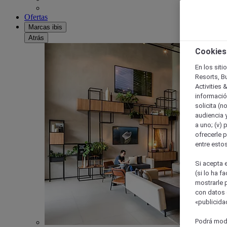
Ofertas
Marcas ibis
Atrás
Cookies
En los siti
Resorts, B
Activities 
información
solicita (n
audiencia y
a uno; (v) 
ofrecerle p
entre esto
Si acepta e
(si lo ha f
mostrarle 
con datos 
«publicidad
Podrá modi