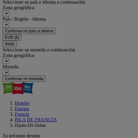
Seleccione su país e idioma a continuación
Zona geográfica
País / Región - Idioma
Confirmar mi país e idioma
EUR
(€)
Atrás
Seleccione su moneda a continuación
Zona geográfica
Moneda
Confirmar mi moneda
Hoteles
Europa
Francia
ISLA DE FRANCIA
Hauts-De-Seine
Tu próximo destino