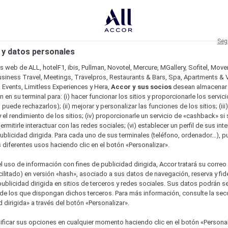
Seg
 y datos personales
os web de ALL, hotelF1, ibis, Pullman, Novotel, Mercure, MGallery, Sofitel, Mov
usiness Travel, Meetings, Travelpros, Restaurants & Bars, Spa, Apartments & Vi
& Events, Limitless Experiences y Hera,
Accor y sus socios
desean almacenar 
 en su terminal para: (i) hacer funcionar los sitios y proporcionarle los servic
o puede rechazarlos); (ii) mejorar y personalizar las funciones de los sitios; (iii
 el rendimiento de los sitios; (iv) proporcionarle un servicio de «cashback» si 
permitirle interactuar con las redes sociales; (vi) establecer un perfil de sus in
ublicidad dirigida. Para cada uno de sus terminales (teléfono, ordenador...), p
s diferentes usos haciendo clic en el botón «Personalizar».
l uso de información con fines de publicidad dirigida, Accor tratará su correo
acilitado) en versión «hash», asociado a sus datos de navegación, reserva y fid
publicidad dirigida en sitios de terceros y redes sociales. Sus datos podrán 
de los que dispongan dichos terceros. Para más información, consulte la sec
 dirigida» a través del botón «Personalizar».
ficar sus opciones en cualquier momento haciendo clic en el botón «Personal