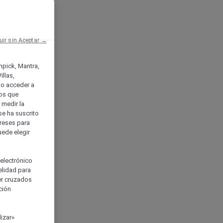
uir sin Aceptar →
enpick, Mantra,
llas,
o acceder a
ios que
) medir la
se ha suscrito
tereses para
uede elegir
 electrónico
elidad para
ser cruzados
ción
izar»