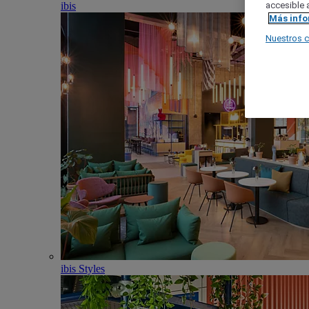
ibis
accesible a
Más inf
Nuestros 
ibis Styles