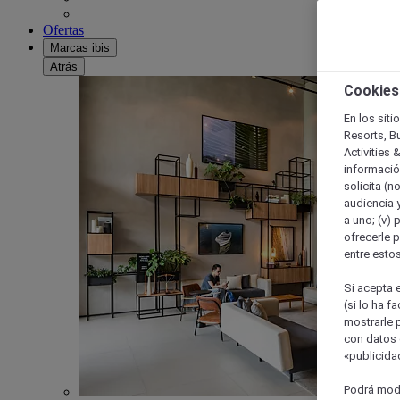
Ofertas
Marcas ibis
Atrás
Cookies
En los siti
Resorts, B
Activities 
información
solicita (n
audiencia y
a uno; (v) 
ofrecerle p
entre esto
Si acepta e
(si lo ha f
mostrarle 
con datos 
«publicidad
Podrá modi