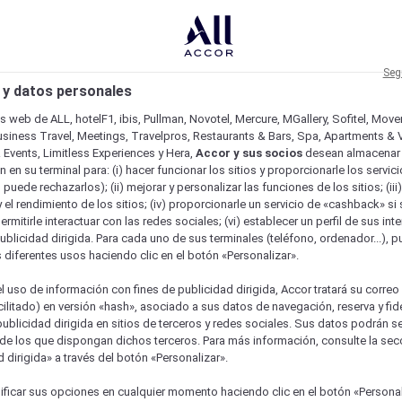
Seg
 y datos personales
os web de ALL, hotelF1, ibis, Pullman, Novotel, Mercure, MGallery, Sofitel, Mov
usiness Travel, Meetings, Travelpros, Restaurants & Bars, Spa, Apartments & Vi
& Events, Limitless Experiences y Hera,
Accor y sus socios
desean almacenar 
 en su terminal para: (i) hacer funcionar los sitios y proporcionarle los servic
o puede rechazarlos); (ii) mejorar y personalizar las funciones de los sitios; (iii
 el rendimiento de los sitios; (iv) proporcionarle un servicio de «cashback» si 
permitirle interactuar con las redes sociales; (vi) establecer un perfil de sus in
ublicidad dirigida. Para cada uno de sus terminales (teléfono, ordenador...), p
s diferentes usos haciendo clic en el botón «Personalizar».
l uso de información con fines de publicidad dirigida, Accor tratará su correo
acilitado) en versión «hash», asociado a sus datos de navegación, reserva y fid
publicidad dirigida en sitios de terceros y redes sociales. Sus datos podrán 
de los que dispongan dichos terceros. Para más información, consulte la sec
 dirigida» a través del botón «Personalizar».
ficar sus opciones en cualquier momento haciendo clic en el botón «Personal