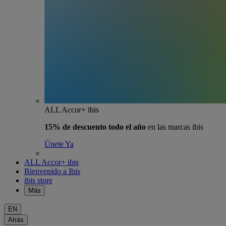
ALL Accor+ ibis
15% de descuento todo el año
en las marcas ibis
Únete Ya
ALL Accor+ ibis
Bienvenido a Ibis
ibis store
Más
EN
Atrás