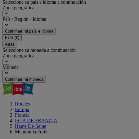
Seleccione su país e idioma a continuación
Zona geográfica
País / Región - Idioma
Confirmar mi país e idioma
EUR
(€)
Atrás
Seleccione su moneda a continuación
Zona geográfica
Moneda
Confirmar mi moneda
Hoteles
Europa
Francia
ISLA DE FRANCIA
Hauts-De-Seine
Meudon la Forêt