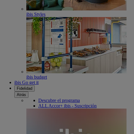
ibis Styles
ibis budget
ibis Go get it
Fidelidad
Atrás
Descubre el programa
ALL Accor+ ibis - Suscripción