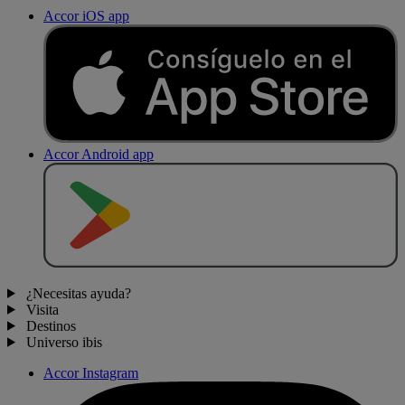
Accor iOS app
Accor Android app
D
E
S
C
A
R
G
A
R
E
N
¿Necesitas ayuda?
Visita
Destinos
Universo ibis
Accor Instagram