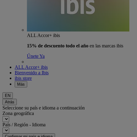
ALL Accor+ ibis
15% de descuento todo el año
en las marcas ibis
Únete Ya
ALL Accor+ ibis
Bienvenido a Ibis
ibis store
Más
EN
Atrás
Seleccione su país e idioma a continuación
Zona geográfica
País / Región - Idioma
Confirmar mi país e idioma