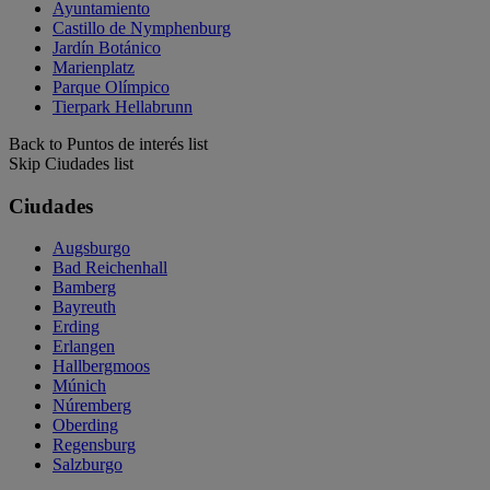
Ayuntamiento
Castillo de Nymphenburg
Jardín Botánico
Marienplatz
Parque Olímpico
Tierpark Hellabrunn
Back to Puntos de interés list
Skip Ciudades list
Ciudades
Augsburgo
Bad Reichenhall
Bamberg
Bayreuth
Erding
Erlangen
Hallbergmoos
Múnich
Núremberg
Oberding
Regensburg
Salzburgo