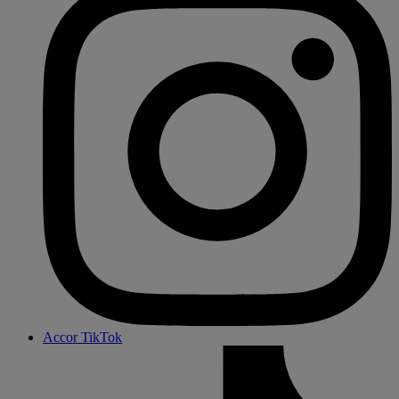
Accor TikTok