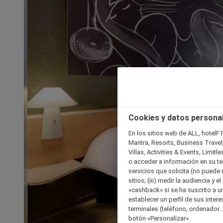
Cookies y datos persona
En los sitios web de ALL, hotelF1
Mantra, Resorts, Business Travel
Villas, Activities & Events, Limit
o acceder a información en su ter
servicios que solicita (no puede 
sitios; (iii) medir la audiencia y 
«cashback» si se ha suscrito a uno
establecer un perfil de sus inter
terminales (teléfono, ordenador..
botón «Personalizar».