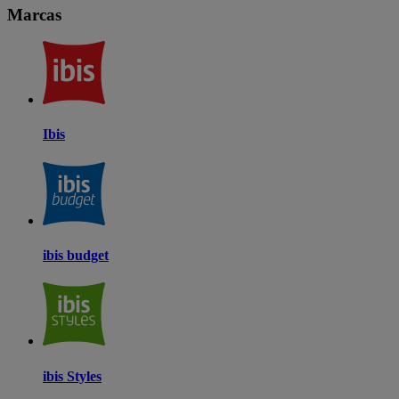
Marcas
Ibis
ibis budget
ibis Styles