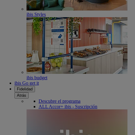
ibis Styles
ibis budget
ibis Go get it
Fidelidad
Atrás
Descubre el programa
ALL Accor+ ibis - Suscripción