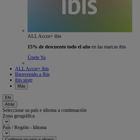
ALL Accor+ ibis
15% de descuento todo el año
en las marcas ibis
Únete Ya
ALL Accor+ ibis
Bienvenido a Ibis
ibis store
Más
EN
Atrás
Seleccione su país e idioma a continuación
Zona geográfica
País / Región - Idioma
Confirmar mi país e idioma