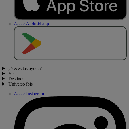
Accor Android app
D
E
S
C
A
R
G
A
R
E
N
¿Necesitas ayuda?
Visita
Destinos
Universo ibis
Accor Instagram