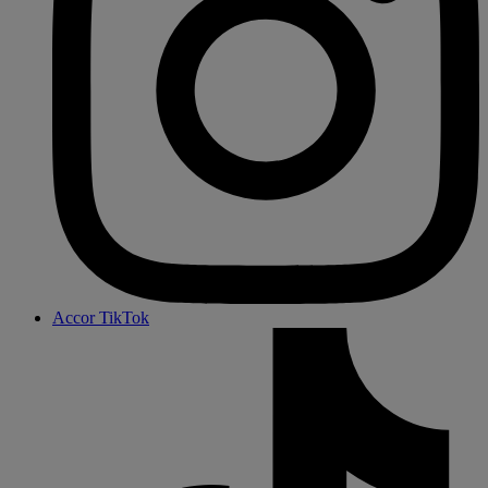
Accor TikTok