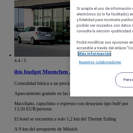
Si acepta el uso de información c
electrónico (si lo ha facilitado)
y fidelidad para mostrarle public
podrán ser cruzados con datos d
consulte la sección «publicidad d
Podrá modificar sus opciones en
accesible a través del enlace "Coo
Más información
4.4 / 5
Nuestros colaboradores
ibis budget Muenchen Airport Erding
Pers
Comodidad básica a un precio asequible
Aparcamiento gratuito en las inmediaciones
Macchiato, capuchino o espresso con desayuno tipo bufé por
13,50 EUR/persona
El hotel se encuentra a solo 1,2 km del Therme Erding
A 9 km del aeropuerto de Múnich