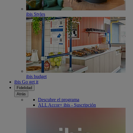
ibis Styles
ibis budget
ibis Go get it
Fidelidad
Atrás
Descubre el programa
ALL Accor+ ibis - Suscripción