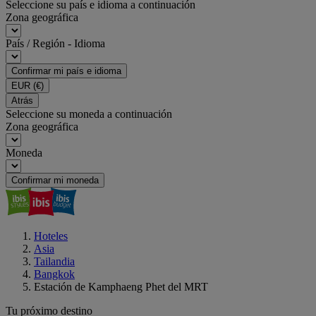
Seleccione su país e idioma a continuación
Zona geográfica
País / Región - Idioma
Confirmar mi país e idioma
EUR
(€)
Atrás
Seleccione su moneda a continuación
Zona geográfica
Moneda
Confirmar mi moneda
Hoteles
Asia
Tailandia
Bangkok
Estación de Kamphaeng Phet del MRT
Tu próximo destino