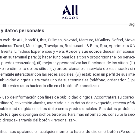
Seg
 y datos personales
os web de ALL, hotelF1, ibis, Pullman, Novotel, Mercure, MGallery, Sofitel, Mov
usiness Travel, Meetings, Travelpros, Restaurants & Bars, Spa, Apartments & Vi
& Events, Limitless Experiences y Hera,
Accor y sus socios
desean almacenar 
 en su terminal para: (i) hacer funcionar los sitios y proporcionarle los servic
o puede rechazarlos); (ii) mejorar y personalizar las funciones de los sitios; (iii
 el rendimiento de los sitios; (iv) proporcionarle un servicio de «cashback» si 
permitirle interactuar con las redes sociales; (vi) establecer un perfil de sus in
ublicidad dirigida. Para cada uno de sus terminales (teléfono, ordenador...), p
s diferentes usos haciendo clic en el botón «Personalizar».
l uso de información con fines de publicidad dirigida, Accor tratará su correo
acilitado) en versión «hash», asociado a sus datos de navegación, reserva y fid
publicidad dirigida en sitios de terceros y redes sociales. Sus datos podrán 
de los que dispongan dichos terceros. Para más información, consulte la sec
 dirigida» a través del botón «Personalizar».
ficar sus opciones en cualquier momento haciendo clic en el botón «Personal