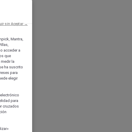
uir sin Aceptar →
enpick, Mantra,
llas,
o acceder a
ios que
) medir la
se ha suscrito
tereses para
uede elegir
 electrónico
elidad para
ser cruzados
ción
izar»