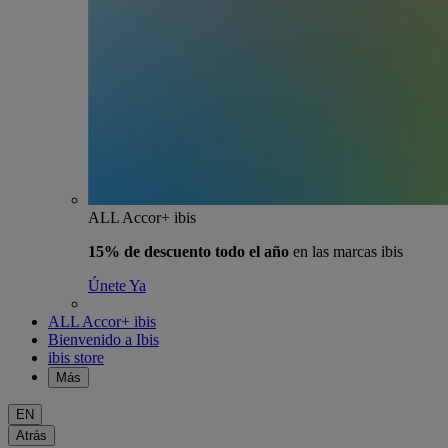
ALL Accor+ ibis
15% de descuento todo el año
en las marcas ibis
Únete Ya
ALL Accor+ ibis
Bienvenido a Ibis
ibis store
Más
EN
Atrás