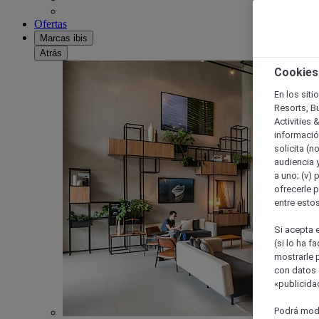
Ofertas
Marcas ibis
Atrás
Cookies
En los siti
Resorts, B
Activities 
información
solicita (n
audiencia y
a uno; (v) 
ofrecerle p
entre esto
Si acepta e
(si lo ha f
mostrarle 
con datos 
«publicidad
Podrá modi