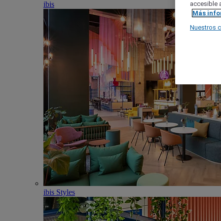
ibis
accesible a
Más inf
Nuestros 
ibis Styles