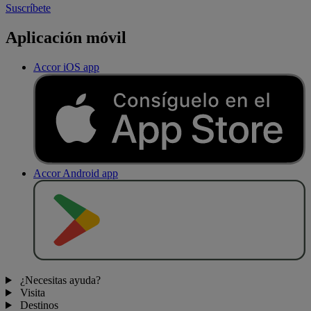
Suscríbete
Aplicación móvil
Accor iOS app
Accor Android app
D
E
S
C
A
R
G
A
R
E
N
¿Necesitas ayuda?
Visita
Destinos