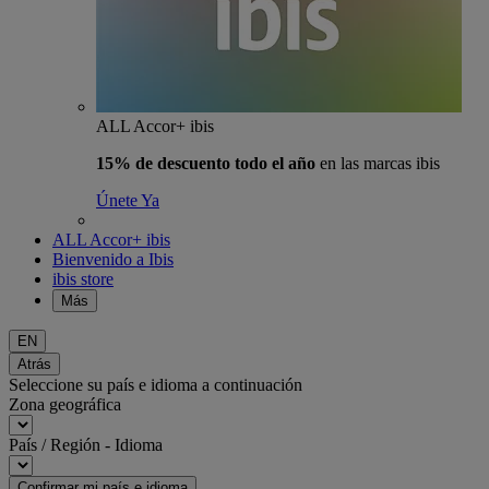
ALL Accor+ ibis
15% de descuento todo el año
en las marcas ibis
Únete Ya
ALL Accor+ ibis
Bienvenido a Ibis
ibis store
Más
EN
Atrás
Seleccione su país e idioma a continuación
Zona geográfica
País / Región - Idioma
Confirmar mi país e idioma