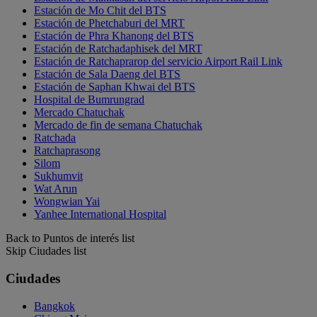
Estación de Mo Chit del BTS
Estación de Phetchaburi del MRT
Estación de Phra Khanong del BTS
Estación de Ratchadaphisek del MRT
Estación de Ratchaprarop del servicio Airport Rail Link
Estación de Sala Daeng del BTS
Estación de Saphan Khwai del BTS
Hospital de Bumrungrad
Mercado Chatuchak
Mercado de fin de semana Chatuchak
Ratchada
Ratchaprasong
Silom
Sukhumvit
Wat Arun
Wongwian Yai
Yanhee International Hospital
Back to Puntos de interés list
Skip Ciudades list
Ciudades
Bangkok