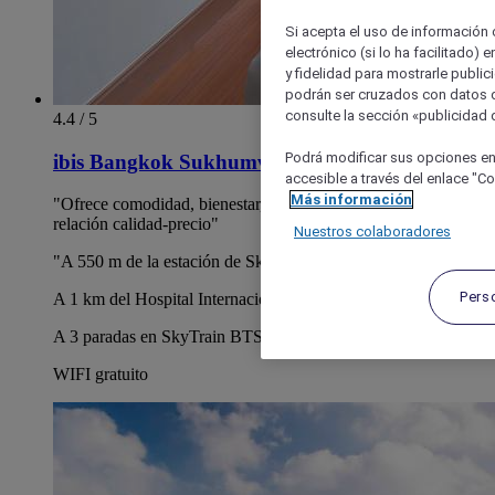
Si acepta el uso de información c
electrónico (si lo ha facilitado)
y fidelidad para mostrarle public
podrán ser cruzados con datos d
consulte la sección «publicidad d
4.4 / 5
Podrá modificar sus opciones en
ibis Bangkok Sukhumvit 4
accesible a través del enlace "Coo
Más información
"Ofrece comodidad, bienestar, servicio cordial y buena
relación calidad-precio"
Nuestros colaboradores
"A 550 m de la estación de Skytrain BTS de Nana"
Pers
A 1 km del Hospital Internacional de Bumrungrad
A 3 paradas en SkyTrain BTS desde Siam Paragon
WIFI gratuito