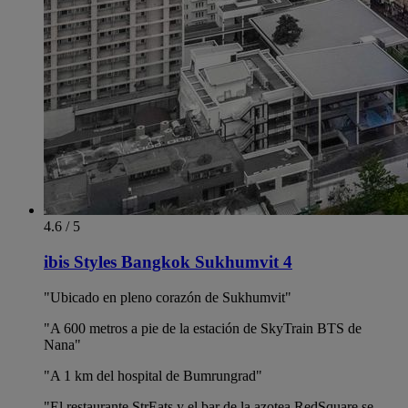
4.6 / 5
ibis Styles Bangkok Sukhumvit 4
"Ubicado en pleno corazón de Sukhumvit"
"A 600 metros a pie de la estación de SkyTrain BTS de
Nana"
"A 1 km del hospital de Bumrungrad"
"El restaurante StrEats y el bar de la azotea RedSquare se