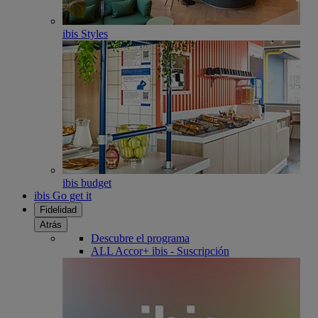
ibis Styles
ibis budget
ibis Go get it
Fidelidad
Atrás
Descubre el programa
ALL Accor+ ibis - Suscripción