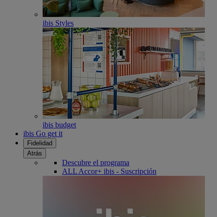
ibis Styles
ibis budget
ibis Go get it
Fidelidad
Atrás
Descubre el programa
ALL Accor+ ibis - Suscripción