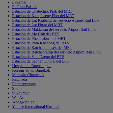
Ekkamai
El Gran Palacio
Estación de Chatuchak Park del MRT
Estación de Kamphaeng Phet del MRT
Estación de Lat Krabang del servicio Airport Rail Link
Estación de Lat Phrao del MRT
Estación de Makkasan del servicio Airport Rail Link
Estación de Mo Chit del BTS
Estación de Phetchaburi del MRT
Estación de Phra Khanong del BTS
Estación de Ratchadaphisek del MRT
Estación de Ratchaprarop del servicio Airport Rail Link
Estación de Sala Daeng del BTS
Estación de Saphan Khwai del BTS
Hospital de Bumrungrad
Korean Town Bangkok
Mercado Chatuchak
Ratchada
Ratchaprasong
Silom
Sukhumvit
Wat Arun
Wongwian Yai
Yanhee International Hospital