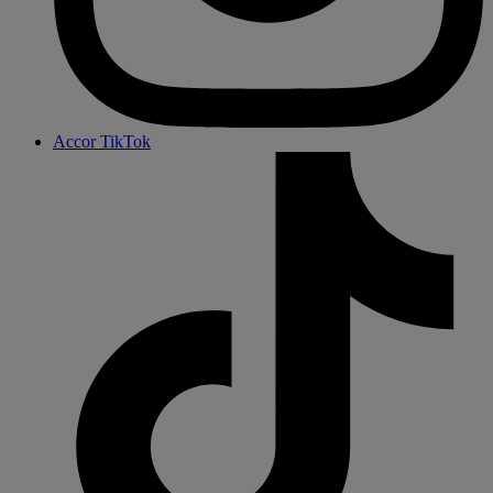
Accor TikTok