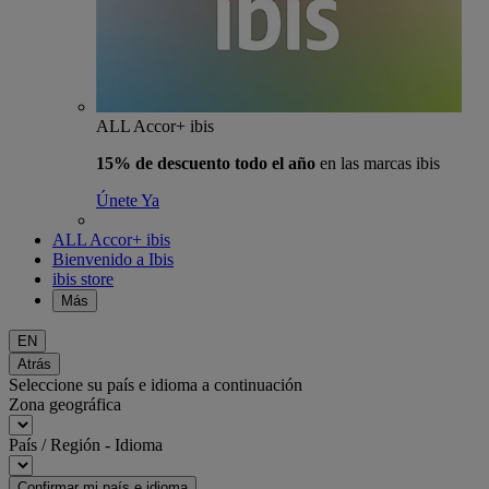
ALL Accor+ ibis
15% de descuento todo el año
en las marcas ibis
Únete Ya
ALL Accor+ ibis
Bienvenido a Ibis
ibis store
Más
EN
Atrás
Seleccione su país e idioma a continuación
Zona geográfica
País / Región - Idioma
Confirmar mi país e idioma