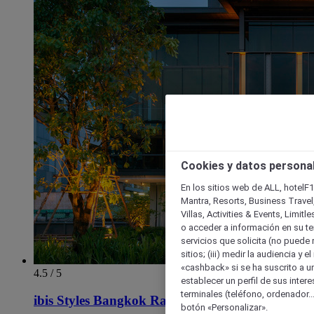
Cookies y datos persona
En los sitios web de ALL, hotelF1
Mantra, Resorts, Business Travel
Villas, Activities & Events, Limit
o acceder a información en su ter
servicios que solicita (no puede 
sitios; (iii) medir la audiencia y 
«cashback» si se ha suscrito a uno
4.5 / 5
establecer un perfil de sus inter
terminales (teléfono, ordenador..
ibis Styles Bangkok Ratchada
botón «Personalizar».