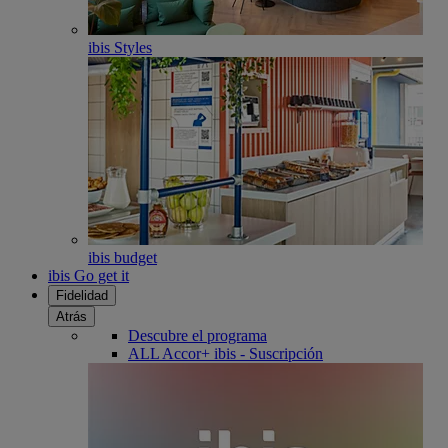
ibis Styles
ibis budget
ibis Go get it
Fidelidad
Atrás
Descubre el programa
ALL Accor+ ibis - Suscripción