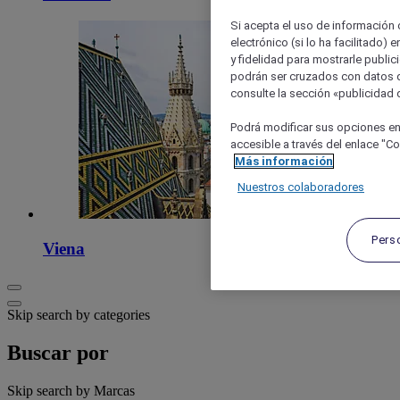
Si acepta el uso de información c
electrónico (si lo ha facilitado)
y fidelidad para mostrarle public
podrán ser cruzados con datos d
consulte la sección «publicidad d
Podrá modificar sus opciones en
accesible a través del enlace "Coo
Más información
Nuestros colaboradores
Pers
Viena
Skip search by categories
Buscar por
Skip search by Marcas