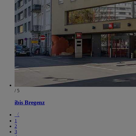
/ 5
ibis Bregenz
〈
1
2
3