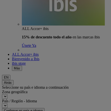
ALL Accor+ ibis
15% de descuento todo el año
en las marcas ibis
Únete Ya
ALL Accor+ ibis
Bienvenido a Ibis
ibis store
Más
EN
Atrás
Seleccione su país e idioma a continuación
Zona geográfica
País / Región - Idioma
Confirmar mi país e idioma