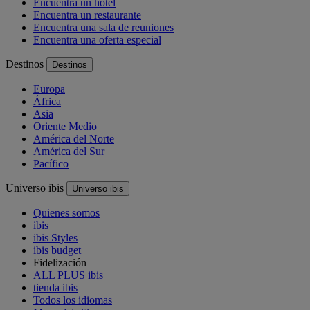
Encuentra un hotel
Encuentra un restaurante
Encuentra una sala de reuniones
Encuentra una oferta especial
Destinos
Destinos
Europa
África
Asia
Oriente Medio
América del Norte
América del Sur
Pacífico
Universo ibis
Universo ibis
Quienes somos
ibis
ibis Styles
ibis budget
Fidelización
ALL PLUS ibis
tienda ibis
Todos los idiomas