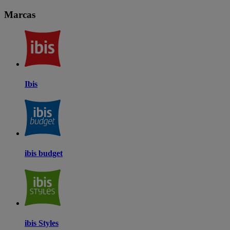
Marcas
Ibis
ibis budget
ibis Styles