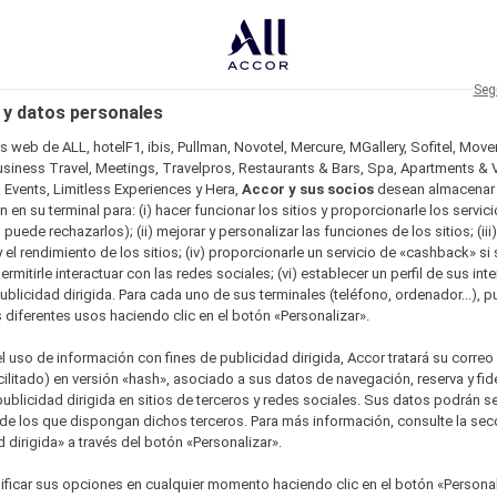
Seg
 y datos personales
os web de ALL, hotelF1, ibis, Pullman, Novotel, Mercure, MGallery, Sofitel, Mov
usiness Travel, Meetings, Travelpros, Restaurants & Bars, Spa, Apartments & Vi
& Events, Limitless Experiences y Hera,
Accor y sus socios
desean almacenar 
 en su terminal para: (i) hacer funcionar los sitios y proporcionarle los servic
o puede rechazarlos); (ii) mejorar y personalizar las funciones de los sitios; (iii
 el rendimiento de los sitios; (iv) proporcionarle un servicio de «cashback» si 
permitirle interactuar con las redes sociales; (vi) establecer un perfil de sus in
ublicidad dirigida. Para cada uno de sus terminales (teléfono, ordenador...), p
s diferentes usos haciendo clic en el botón «Personalizar».
l uso de información con fines de publicidad dirigida, Accor tratará su correo
acilitado) en versión «hash», asociado a sus datos de navegación, reserva y fid
publicidad dirigida en sitios de terceros y redes sociales. Sus datos podrán 
de los que dispongan dichos terceros. Para más información, consulte la sec
 dirigida» a través del botón «Personalizar».
ficar sus opciones en cualquier momento haciendo clic en el botón «Personal