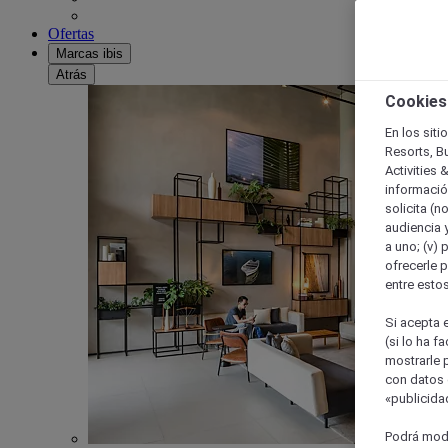
Ofertas
Marcas ibis
Atrás
Cookies
En los siti
Resorts, B
Activities 
información
solicita (n
audiencia y
a uno; (v) 
ofrecerle p
entre esto
Si acepta e
(si lo ha f
mostrarle 
con datos 
«publicidad
Podrá modi