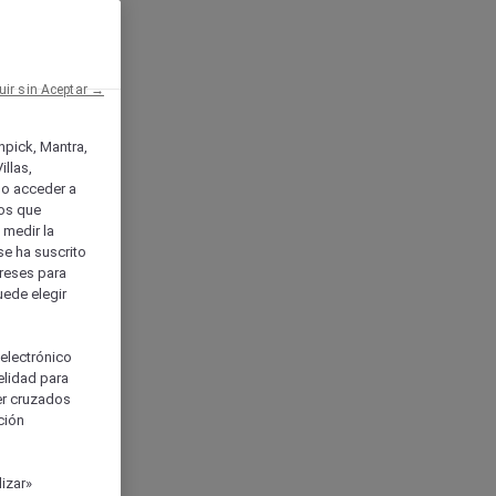
uir sin Aceptar →
enpick, Mantra,
llas,
o acceder a
ios que
) medir la
se ha suscrito
tereses para
uede elegir
 electrónico
elidad para
ser cruzados
ción
izar»