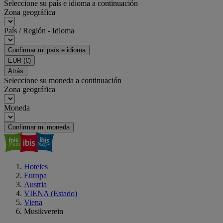
Seleccione su país e idioma a continuación
Zona geográfica
País / Región - Idioma
Confirmar mi país e idioma
EUR
(€)
Atrás
Seleccione su moneda a continuación
Zona geográfica
Moneda
Confirmar mi moneda
Hoteles
Europa
Austria
VIENA (Estado)
Viena
Musikverein