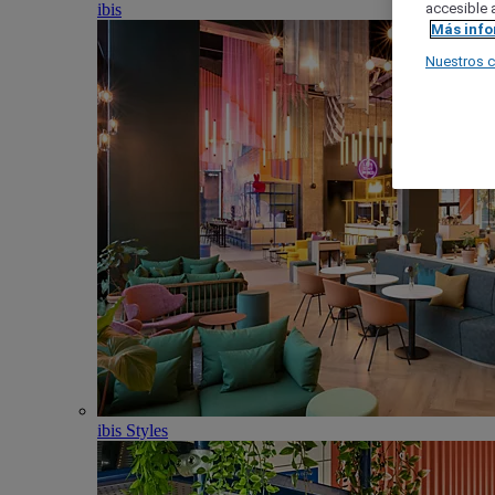
ibis
accesible a
Más inf
Nuestros 
ibis Styles