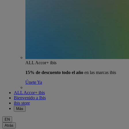
ALL Accor+ ibis
15% de descuento todo el año
en las marcas ibis
Únete Ya
ALL Accor+ ibis
Bienvenido a Ibis
ibis store
Más
EN
Atrás