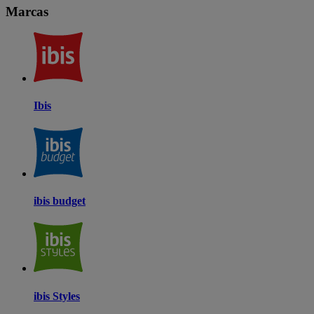
Marcas
Ibis
ibis budget
ibis Styles