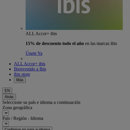
ALL Accor+ ibis
15% de descuento todo el año
en las marcas ibis
Únete Ya
ALL Accor+ ibis
Bienvenido a Ibis
ibis store
Más
EN
Atrás
Seleccione su país e idioma a continuación
Zona geográfica
País / Región - Idioma
Confirmar mi país e idioma