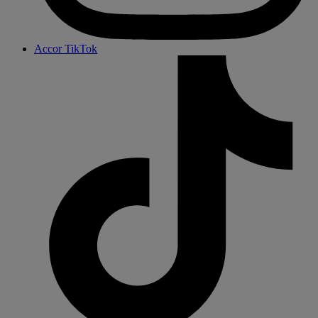
Accor TikTok