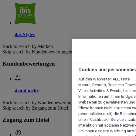
ibis Styles
Back to search by Marken
Skip search by Kundenbewertungen
Kundenbewertungen
Cookies und personenbe
Auf den Webseiten ALL, HotelF1, I
Mantra, Resorts, Business Travel
4 und mehr
Villen, Activities & Events, Limit
Informationen auf Ihrem Endgerät
Webseiten zu gewährleisten und I
Back to search by Kundenbewertungen
(diese können nicht abgelehnt we
Skip search by Zugang zum Hotel
personalisieren; (iii) die Besuch
Zugang zum Hotel
einen "Cashback“-Service anzubie
Interaktion mit sozialen Netzwerke
um Ihnen gezielte Werbung anzub