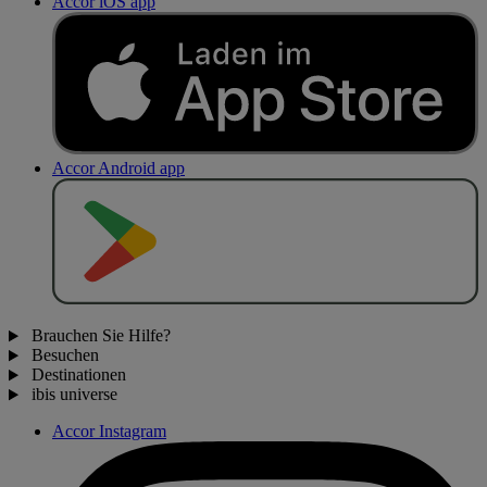
Accor iOS app
Accor Android app
J
E
T
Z
T
B
E
I
Brauchen Sie Hilfe?
Besuchen
Destinationen
ibis universe
Accor Instagram