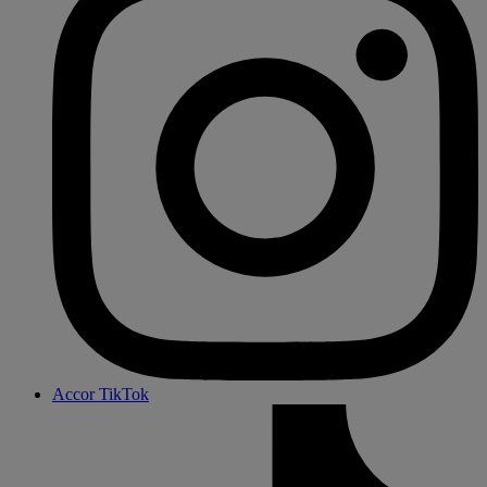
Accor TikTok