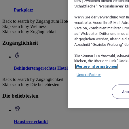
usw.) zwischen diesen verschie
Schaltfläche "Personalisieren“ kl
Parkplatz
Wenn Sie der Verwendung von In
Back to search by Zugang zum Hotel
verarbeitet Accor Ihre E-Mail-Ad
Skip search by Wellness
Version, kombiniert mit Ihren B
Skip search by Zugänglichkeit
auf Webseiten Dritter und in soz
abgeglichen werden, über die die
Zugänglichkeit
Abschnitt "Gezielte Werbung“ übe
Sie können Ihre Auswahl jederzei
klicken, die über den Link "Cooki
Weitere Informationen
Behindertengerechtes Hotel
Unsere Partner
Back to search by Zugänglichkeit
Skip search by Die beliebtesten
Anp
Die beliebtesten
Haustiere erlaubt