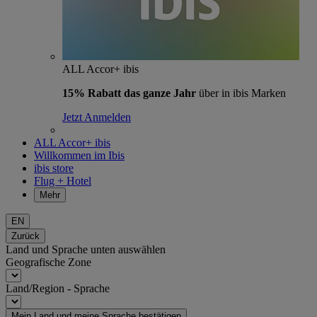
ALL Accor+ ibis
15% Rabatt das ganze Jahr
über in ibis Marken
Jetzt Anmelden
ALL Accor+ ibis
Willkommen im Ibis
ibis store
Flug + Hotel
Mehr
EN
Zurück
Land und Sprache unten auswählen
Geografische Zone
Land/Region - Sprache
Mein Land und meine Sprache bestätigen