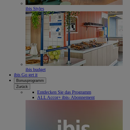
ibis Styles
ibis budget
ibis Go get it
Bonusprogramm
Zurück
Entdecken Sie das Programm
ALL Accor+ ibis- Abonnement