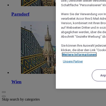
usw.) zwischen diesen verschie
Schaltfläche "Personalisieren“ kl
Parndorf
Wenn Sie der Verwendung von In
verarbeitet Accor Ihre E-Mail-Ad
Version, kombiniert mit Ihren B
auf Webseiten Dritter und in soz
abgeglichen werden, über die die
Abschnitt "Gezielte Werbung“ übe
Sie können Ihre Auswahl jederzei
klicken, die über den Link "Cooki
Weitere Informationen
Unsere Partner
Anp
Wien
Skip search by categories