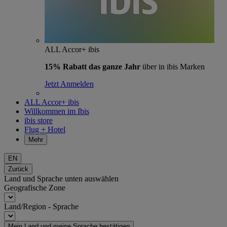
ALL Accor+ ibis
15% Rabatt das ganze Jahr
über in ibis Marken
Jetzt Anmelden
ALL Accor+ ibis
Willkommen im Ibis
ibis store
Flug + Hotel
Mehr
EN
Zurück
Land und Sprache unten auswählen
Geografische Zone
Land/Region - Sprache
Mein Land und meine Sprache bestätigen