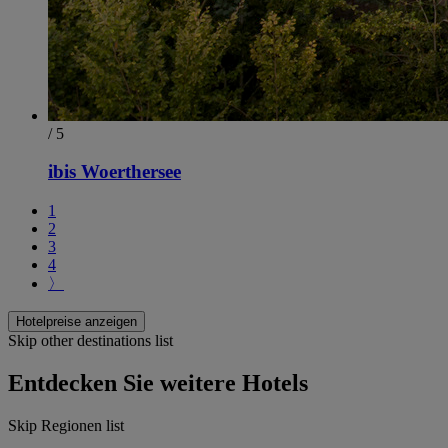
/ 5
ibis Woerthersee
1
2
3
4
〉
Hotelpreise anzeigen
Skip other destinations list
Entdecken Sie weitere Hotels
Skip Regionen list