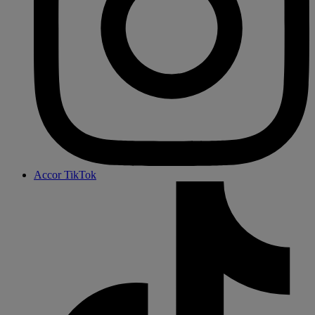
Accor TikTok