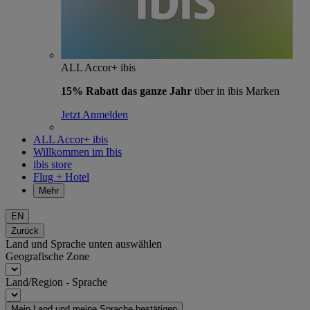
ALL Accor+ ibis
15% Rabatt das ganze Jahr
über in ibis Marken
Jetzt Anmelden
ALL Accor+ ibis
Willkommen im Ibis
ibis store
Flug + Hotel
Mehr
EN
Zurück
Land und Sprache unten auswählen
Geografische Zone
Land/Region - Sprache
Mein Land und meine Sprache bestätigen