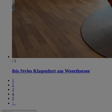
/ 5
ibis Styles Klagenfurt am Woerthersee
1
2
3
4
5
〉