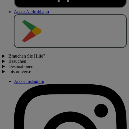
Accor Android app
J
E
T
Z
T
B
E
I
Brauchen Sie Hilfe?
Besuchen
Destinationen
ibis universe
Accor Instagram