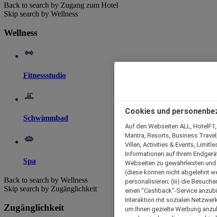
Back to search by Zugang zum Hotel
Skip search by Wellness
Wellness
Fitnessstudio
Cookies und personenbe
Schwimmbad
Auf den Webseiten ALL, HotelF1, I
Mantra, Resorts, Business Travel
Villen, Activities & Events, Limit
Informationen auf Ihrem Endgerät
Spa
Webseiten zu gewährleisten und I
(diese können nicht abgelehnt we
Back to search by Wellness
personalisieren; (iii) die Besuch
Skip search by Zugänglichkeit
einen "Cashback“-Service anzubie
Interaktion mit sozialen Netzwerke
Zugänglichkeit
um Ihnen gezielte Werbung anzub