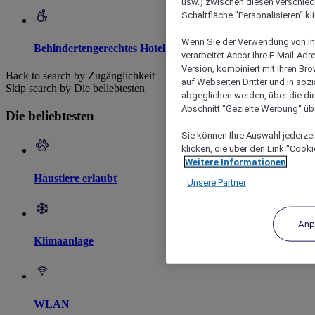
usw.) zwischen diesen verschie
Schaltfläche "Personalisieren“ kl
Wenn Sie der Verwendung von In
Behindertengerechtes Hotel
verarbeitet Accor Ihre E-Mail-Ad
Version, kombiniert mit Ihren B
Back to search by Zugänglichkeit
auf Webseiten Dritter und in soz
Skip search by Die beliebtesten
abgeglichen werden, über die die
Abschnitt "Gezielte Werbung“ übe
Die beliebtesten
Sie können Ihre Auswahl jederzei
klicken, die über den Link "Cooki
Weitere Informationen
Haustiere erlaubt
Unsere Partner
Anp
Klimaanlage
WLAN