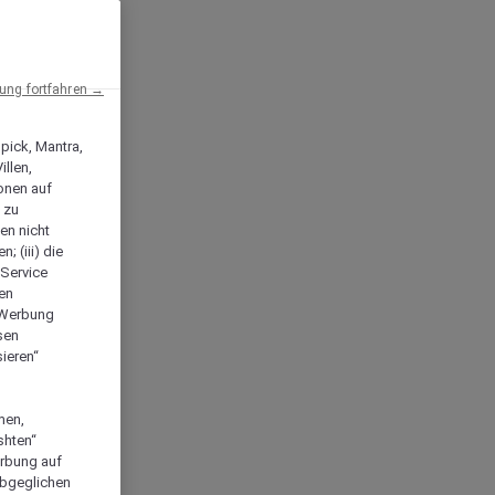
ng fortfahren →
npick, Mantra,
llen,
onen auf
 zu
en nicht
; (iii) die
-Service
len
e Werbung
sen
ieren“
men,
shten“
erbung auf
abgeglichen