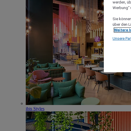
werden, üb
Werbung“ ü
Sie können 
über den L
Weitere 
Unsere Par
ibis Styles