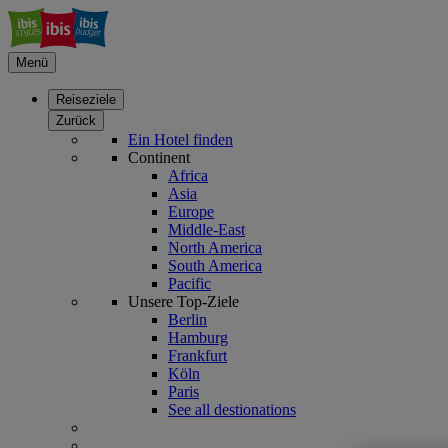
Menü
Reiseziele
Zurück
Ein Hotel finden
Continent
Africa
Asia
Europe
Middle-East
North America
South America
Pacific
Unsere Top-Ziele
Berlin
Hamburg
Frankfurt
Köln
Paris
See all destionations