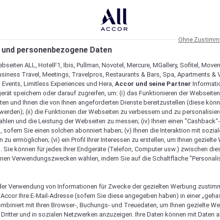
Ohne Zustimmu
 und personenbezogene Daten
bseiten ALL, HotelF1, Ibis, Pullman, Novotel, Mercure, MGallery, Sofitel, Move
usiness Travel, Meetings, Travelpros, Restaurants & Bars, Spa, Apartments & Vi
& Events, Limitless Experiences und Hera,
Accor und seine Partner
Informati
erät speichern oder darauf zugreifen, um: (i) das Funktionieren der Webseiten
ten und Ihnen die von Ihnen angeforderten Dienste bereitzustellen (diese könn
erden); (ii) die Funktionen der Webseiten zu verbessern und zu personalisieren
hlen und die Leistung der Webseiten zu messen; (iv) Ihnen einen "Cashback“
 sofern Sie einen solchen abonniert haben; (v) Ihnen die Interaktion mit sozia
zu ermöglichen; (vi) ein Profil Ihrer Interessen zu erstellen, um Ihnen gezielt
. Sie können für jedes Ihrer Endgeräte (Telefon, Computer usw.) zwischen die
nen Verwendungszwecken wählen, indem Sie auf die Schaltfläche "Personalis
er Verwendung von Informationen für Zwecke der gezielten Werbung zustim
t Accor Ihre E-Mail-Adresse (sofern Sie diese angegeben haben) in einer „geha
ombiniert mit Ihren Browser-, Buchungs- und Treuedaten, um Ihnen gezielte W
Dritter und in sozialen Netzwerken anzuzeigen. Ihre Daten können mit Daten 