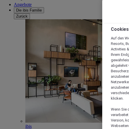
Angebote
Die ibis Familie
Zurück
Cookies
Auf den We
Resorts, B
Activities 
Ihrem Endg
gewährleis
abgelehnt w
Besucherza
anzubieten,
Netzwerken 
anzubieten
verschiede
klicken.
Wenn Sie d
verarbeite
Version, k
Webseiten 
ibis