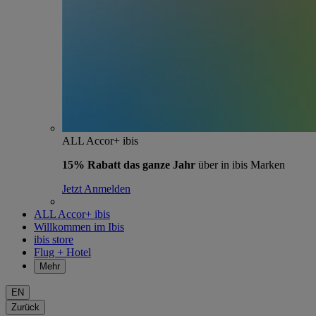
ALL Accor+ ibis
15% Rabatt das ganze Jahr
über in ibis Marken
Jetzt Anmelden
ALL Accor+ ibis
Willkommen im Ibis
ibis store
Flug + Hotel
Mehr
EN
Zurück