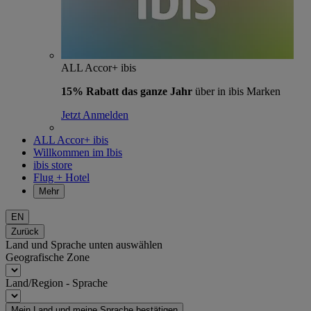
ALL Accor+ ibis
15% Rabatt das ganze Jahr
über in ibis Marken
Jetzt Anmelden
ALL Accor+ ibis
Willkommen im Ibis
ibis store
Flug + Hotel
Mehr
EN
Zurück
Land und Sprache unten auswählen
Geografische Zone
Land/Region - Sprache
Mein Land und meine Sprache bestätigen