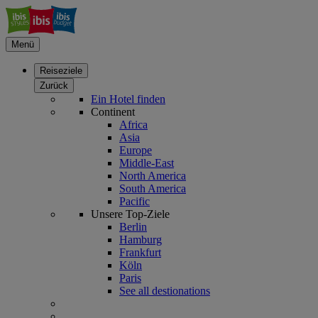
Menü
Reiseziele
Zurück
Ein Hotel finden
Continent
Africa
Asia
Europe
Middle-East
North America
South America
Pacific
Unsere Top-Ziele
Berlin
Hamburg
Frankfurt
Köln
Paris
See all destionations