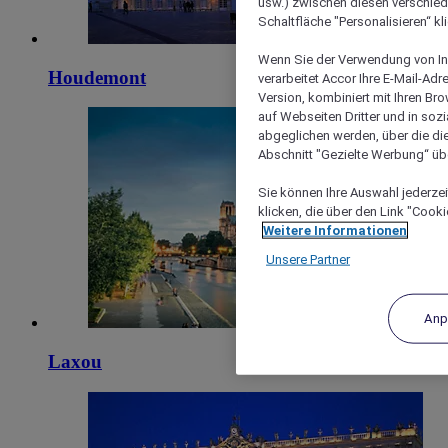
usw.) zwischen diesen verschie
Schaltfläche "Personalisieren“ kl
Wenn Sie der Verwendung von In
Houdemont
verarbeitet Accor Ihre E-Mail-Ad
Version, kombiniert mit Ihren B
auf Webseiten Dritter und in soz
abgeglichen werden, über die die
Abschnitt "Gezielte Werbung“ übe
Sie können Ihre Auswahl jederzei
klicken, die über den Link "Cooki
Weitere Informationen
Unsere Partner
Anp
Laxou