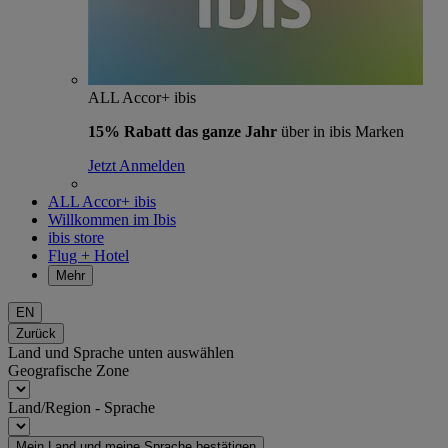
ALL Accor+ ibis
15% Rabatt das ganze Jahr
über in ibis Marken
Jetzt Anmelden
ALL Accor+ ibis
Willkommen im Ibis
ibis store
Flug + Hotel
Mehr
EN
Zurück
Land und Sprache unten auswählen
Geografische Zone
Land/Region - Sprache
Mein Land und meine Sprache bestätigen