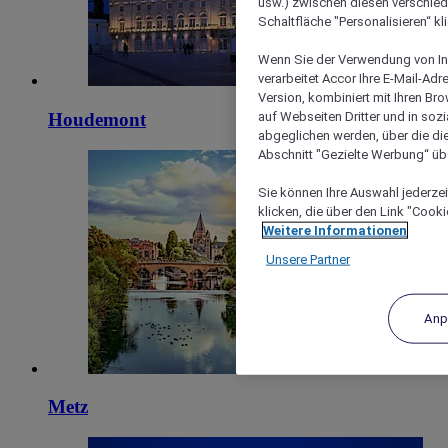
usw.) zwischen diesen verschie
Schaltfläche "Personalisieren“ kl
Wenn Sie der Verwendung von In
verarbeitet Accor Ihre E-Mail-Ad
Version, kombiniert mit Ihren B
auf Webseiten Dritter und in soz
Houdemont
abgeglichen werden, über die die
Abschnitt "Gezielte Werbung“ übe
Sie können Ihre Auswahl jederzei
klicken, die über den Link "Cooki
Weitere Informationen
Unsere Partner
Anp
Metz