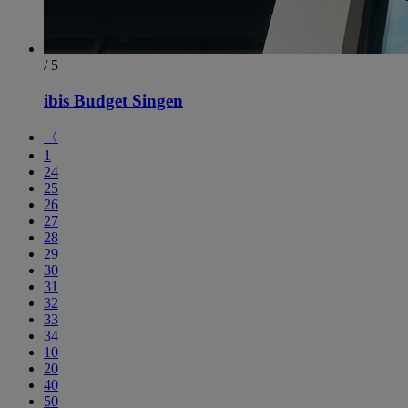
/ 5
ibis Budget Singen
〈
1
24
25
26
27
28
29
30
31
32
33
34
10
20
40
50