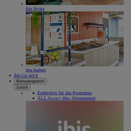
ibis Styles
ibis budget
ibis Go get it
Bonusprogramm
Zurück
Entdecken Sie das Programm
ALL Accor+ ibis- Abonnement