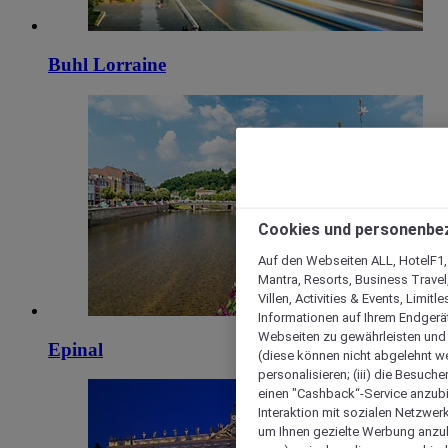
Buhl Lorraine
Cookies und personenbe
Auf den Webseiten ALL, HotelF1, I
Mantra, Resorts, Business Travel
Villen, Activities & Events, Limit
Informationen auf Ihrem Endgerät
Webseiten zu gewährleisten und I
Epinal
(diese können nicht abgelehnt we
personalisieren; (iii) die Besuch
einen "Cashback“-Service anzubie
Interaktion mit sozialen Netzwerke
um Ihnen gezielte Werbung anzub