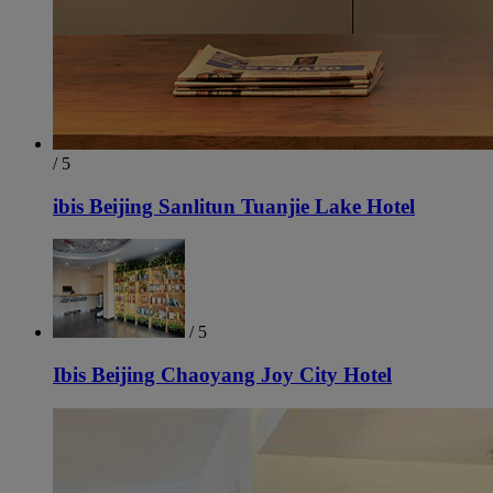
/ 5
ibis Beijing Sanlitun Tuanjie Lake Hotel
/ 5
Ibis Beijing Chaoyang Joy City Hotel