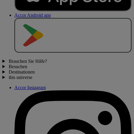
Accor Android app
J
E
T
Z
T
B
E
I
Brauchen Sie Hilfe?
Besuchen
Destinationen
ibis universe
Accor Instagram