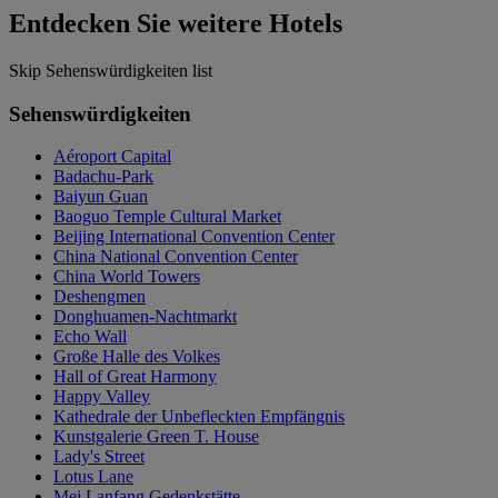
Entdecken Sie weitere Hotels
Skip Sehenswürdigkeiten list
Sehenswürdigkeiten
Aéroport Capital
Badachu-Park
Baiyun Guan
Baoguo Temple Cultural Market
Beijing International Convention Center
China National Convention Center
China World Towers
Deshengmen
Donghuamen-Nachtmarkt
Echo Wall
Große Halle des Volkes
Hall of Great Harmony
Happy Valley
Kathedrale der Unbefleckten Empfängnis
Kunstgalerie Green T. House
Lady's Street
Lotus Lane
Mei Lanfang Gedenkstätte