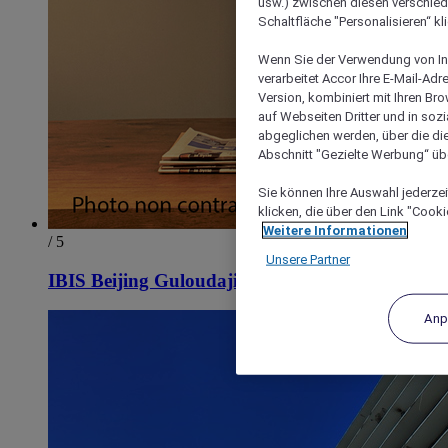
usw.) zwischen diesen verschie
Schaltfläche "Personalisieren“ kl
Wenn Sie der Verwendung von In
verarbeitet Accor Ihre E-Mail-Ad
Version, kombiniert mit Ihren B
auf Webseiten Dritter und in soz
abgeglichen werden, über die die
Abschnitt "Gezielte Werbung“ übe
Sie können Ihre Auswahl jederzei
klicken, die über den Link "Cooki
Weitere Informationen
/ 5
Unsere Partner
IBIS Beijing Guloudajie Metro Station Hotel
Anp