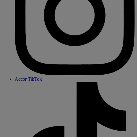
Accor TikTok