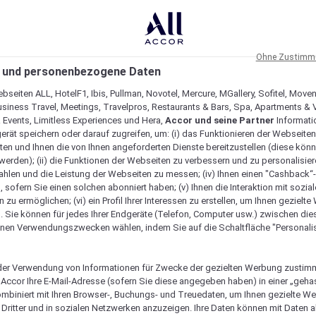
Ohne Zustimmu
 und personenbezogene Daten
bseiten ALL, HotelF1, Ibis, Pullman, Novotel, Mercure, MGallery, Sofitel, Move
usiness Travel, Meetings, Travelpros, Restaurants & Bars, Spa, Apartments & Vi
& Events, Limitless Experiences und Hera,
Accor und seine Partner
Informati
erät speichern oder darauf zugreifen, um: (i) das Funktionieren der Webseiten
ten und Ihnen die von Ihnen angeforderten Dienste bereitzustellen (diese könn
erden); (ii) die Funktionen der Webseiten zu verbessern und zu personalisieren
hlen und die Leistung der Webseiten zu messen; (iv) Ihnen einen "Cashback“
 sofern Sie einen solchen abonniert haben; (v) Ihnen die Interaktion mit sozia
zu ermöglichen; (vi) ein Profil Ihrer Interessen zu erstellen, um Ihnen gezielt
. Sie können für jedes Ihrer Endgeräte (Telefon, Computer usw.) zwischen die
nen Verwendungszwecken wählen, indem Sie auf die Schaltfläche "Personalis
er Verwendung von Informationen für Zwecke der gezielten Werbung zustim
t Accor Ihre E-Mail-Adresse (sofern Sie diese angegeben haben) in einer „geha
ombiniert mit Ihren Browser-, Buchungs- und Treuedaten, um Ihnen gezielte W
Dritter und in sozialen Netzwerken anzuzeigen. Ihre Daten können mit Daten 