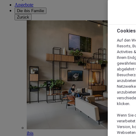
Angebote
Die ibis Familie
Zurück
Cookies
Auf den We
Resorts, B
Activities 
Ihrem Endg
gewährleis
abgelehnt w
Besucherza
anzubieten,
Netzwerken 
anzubieten
verschiede
klicken.
Wenn Sie d
verarbeite
Version, k
Webseiten 
ibis