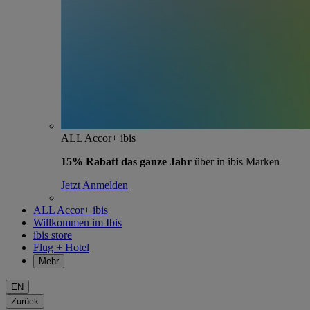
ALL Accor+ ibis
15% Rabatt das ganze Jahr
über in ibis Marken
Jetzt Anmelden
ALL Accor+ ibis
Willkommen im Ibis
ibis store
Flug + Hotel
Mehr
EN
Zurück