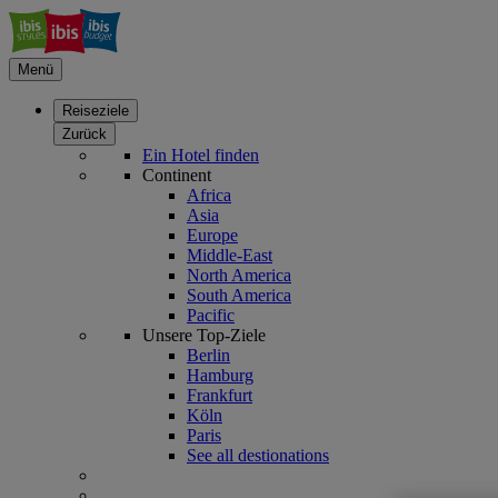
Menü
Reiseziele
Zurück
Ein Hotel finden
Continent
Africa
Asia
Europe
Middle-East
North America
South America
Pacific
Unsere Top-Ziele
Berlin
Hamburg
Frankfurt
Köln
Paris
See all destionations