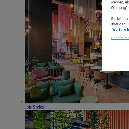
werden, üb
Werbung“ ü
Sie können 
über den L
Weitere 
Unsere Par
ibis Styles