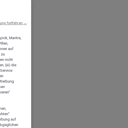
ng fortfahren →
npick, Mantra,
llen,
onen auf
 zu
en nicht
; (iii) die
-Service
len
e Werbung
sen
ieren“
men,
shten“
erbung auf
abgeglichen