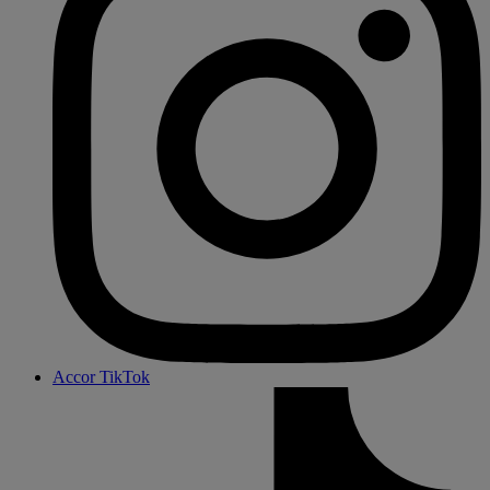
Accor TikTok