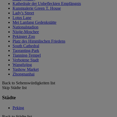
Kathedrale der Unbefleckten Empfängnis
Kunstgalerie Green T. House
Lady's Street
Lotus Lane
Mei Lanfang Gedenkstätte
Nationalstadion
Niujie-Moschee
Pekinger Zoo
Platz des Himmlischen Friedens
South Cathedral
Taoranting-Park
Tianning-Tempel
Verbotene Stadt
Wangfujing
Yashow Market
Zhongnanhai
Back to Sehenswürdigkeiten list
Skip Städte list
Städte
Peking
Back to Städte list