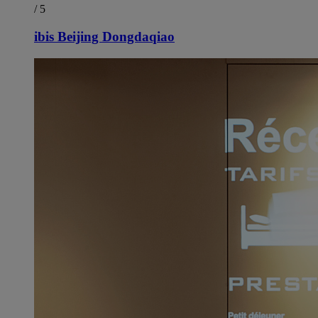
/ 5
ibis Beijing Dongdaqiao