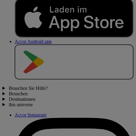
Accor Android app
J
E
T
Z
T
B
E
I
Brauchen Sie Hilfe?
Besuchen
Destinationen
ibis universe
Accor Instagram