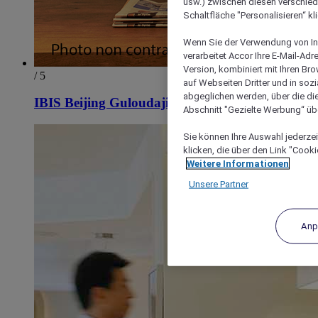
usw.) zwischen diesen verschie
Schaltfläche "Personalisieren“ kl
Wenn Sie der Verwendung von In
verarbeitet Accor Ihre E-Mail-Ad
Version, kombiniert mit Ihren B
/ 5
auf Webseiten Dritter und in soz
abgeglichen werden, über die die
IBIS Beijing Guloudajie Metro Station Hotel
Abschnitt "Gezielte Werbung“ übe
Sie können Ihre Auswahl jederzei
klicken, die über den Link "Cooki
Weitere Informationen
Unsere Partner
Anp