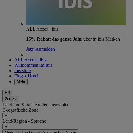
ALL Accor+ ibis
15% Rabatt das ganze Jahr
über in ibis Marken
Jetzt Anmelden
ALL Accor+ ibis
Willkommen im Ibis
ibis store
Flug + Hotel
Mehr
EN
Zurück
Land und Sprache unten auswählen
Geografische Zone
Land/Region - Sprache
Mein Land und meine Sprache bestätigen