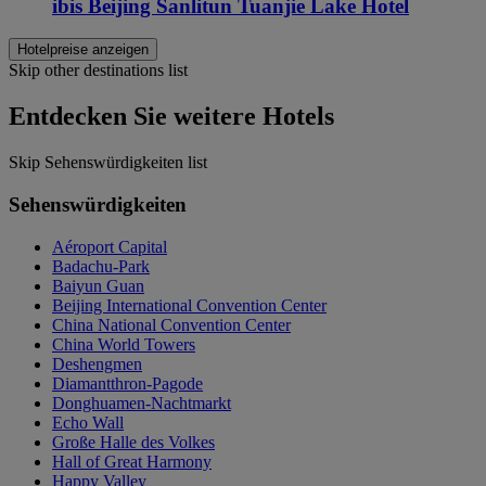
ibis Beijing Sanlitun Tuanjie Lake Hotel
Hotelpreise anzeigen
Skip other destinations list
Entdecken Sie weitere Hotels
Skip Sehenswürdigkeiten list
Sehenswürdigkeiten
Aéroport Capital
Badachu-Park
Baiyun Guan
Beijing International Convention Center
China National Convention Center
China World Towers
Deshengmen
Diamantthron-Pagode
Donghuamen-Nachtmarkt
Echo Wall
Große Halle des Volkes
Hall of Great Harmony
Happy Valley