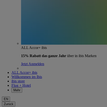
ALL Accor+ ibis
15% Rabatt das ganze Jahr
über in ibis Marken
Jetzt Anmelden
ALL Accor+ ibis
Willkommen im Ibis
ibis store
Flug + Hotel
Mehr
EN
Zurück