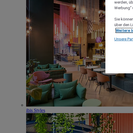
werden, üb
Werbung“ ü
Sie können 
über den L
Weitere 
Unsere Par
ibis Styles