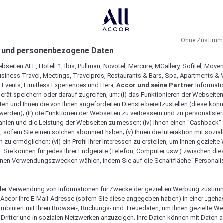
Ohne Zustimmu
 und personenbezogene Daten
bseiten ALL, HotelF1, Ibis, Pullman, Novotel, Mercure, MGallery, Sofitel, Move
usiness Travel, Meetings, Travelpros, Restaurants & Bars, Spa, Apartments & Vi
& Events, Limitless Experiences und Hera,
Accor und seine Partner
Informati
erät speichern oder darauf zugreifen, um: (i) das Funktionieren der Webseiten
ten und Ihnen die von Ihnen angeforderten Dienste bereitzustellen (diese könn
erden); (ii) die Funktionen der Webseiten zu verbessern und zu personalisieren
hlen und die Leistung der Webseiten zu messen; (iv) Ihnen einen "Cashback“
 sofern Sie einen solchen abonniert haben; (v) Ihnen die Interaktion mit sozia
zu ermöglichen; (vi) ein Profil Ihrer Interessen zu erstellen, um Ihnen gezielt
. Sie können für jedes Ihrer Endgeräte (Telefon, Computer usw.) zwischen die
nen Verwendungszwecken wählen, indem Sie auf die Schaltfläche "Personalis
er Verwendung von Informationen für Zwecke der gezielten Werbung zustim
t Accor Ihre E-Mail-Adresse (sofern Sie diese angegeben haben) in einer „geha
ombiniert mit Ihren Browser-, Buchungs- und Treuedaten, um Ihnen gezielte W
Dritter und in sozialen Netzwerken anzuzeigen. Ihre Daten können mit Daten 