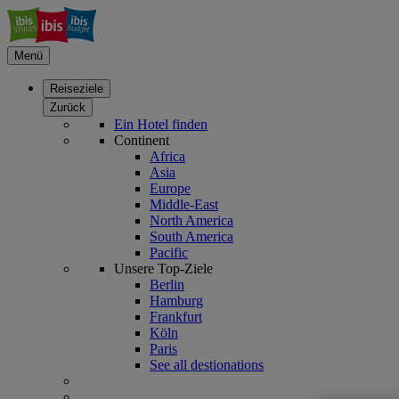
Menü
Reiseziele
Zurück
Ein Hotel finden
Continent
Africa
Asia
Europe
Middle-East
North America
South America
Pacific
Unsere Top-Ziele
Berlin
Hamburg
Frankfurt
Köln
Paris
See all destionations