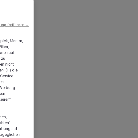
ng fortfahren →
npick, Mantra,
llen,
onen auf
 zu
en nicht
; (iii) die
-Service
len
e Werbung
sen
ieren“
men,
shten“
erbung auf
abgeglichen