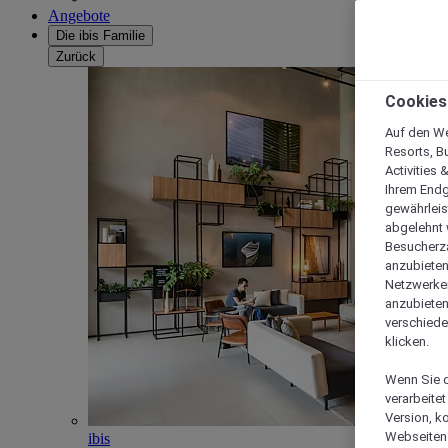
Angebote
Die ibis Familie
Zurück
Cookies
Auf den We
Resorts, B
Activities 
Ihrem Endg
gewährleis
abgelehnt w
Besucherza
anzubieten,
Netzwerken 
anzubieten
verschiede
klicken.
Wenn Sie d
verarbeite
Version, k
Webseiten 
ibis