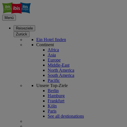
Menü
Reiseziele
Zurück
Ein Hotel finden
Continent
Africa
Asia
Europe
Middle-East
North America
South America
Pacific
Unsere Top-Ziele
Berlin
Hamburg
Frankfurt
Köln
Paris
See all destionations