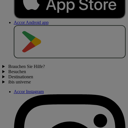
Accor Android app
J
E
T
Z
T
B
E
I
Brauchen Sie Hilfe?
Besuchen
Destinationen
ibis universe
Accor Instagram