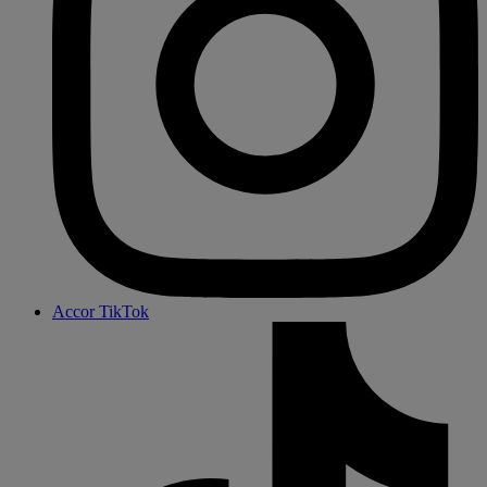
Accor TikTok