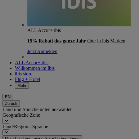
ALL Accor+ ibis
15% Rabatt das ganze Jahr
über in ibis Marken
Jetzt Anmelden
ALL Accor+ ibis
Willkommen im Ibis
ibis store
Flug + Hotel
Mehr
EN
Zurück
Land und Sprache unten auswählen
Geografische Zone
Land/Region - Sprache
Mein Land und meine Sprache bestätigen