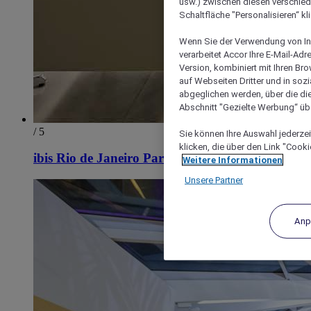
usw.) zwischen diesen verschie
Schaltfläche "Personalisieren“ kl
Wenn Sie der Verwendung von In
verarbeitet Accor Ihre E-Mail-Ad
Version, kombiniert mit Ihren B
auf Webseiten Dritter und in soz
abgeglichen werden, über die die
Abschnitt "Gezielte Werbung“ übe
/ 5
Sie können Ihre Auswahl jederzei
klicken, die über den Link "Cooki
ibis Rio de Janeiro Parque Olimpico
Weitere Informationen
Unsere Partner
Anp