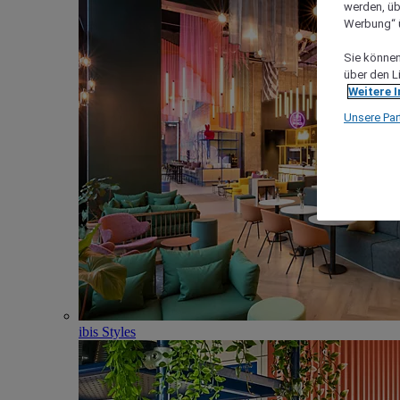
werden, üb
Werbung“ ü
Sie können 
über den L
Weitere 
Unsere Par
ibis Styles