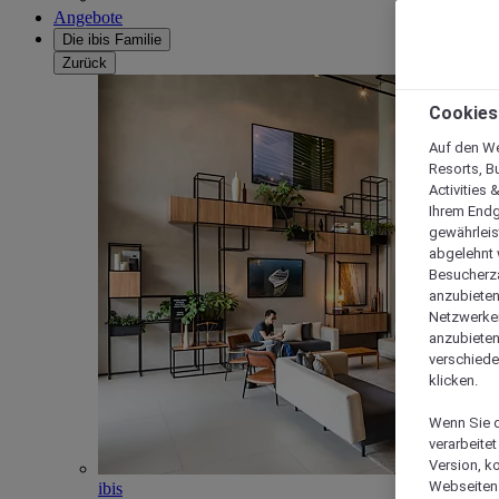
Angebote
Die ibis Familie
Zurück
Cookies
Auf den We
Resorts, B
Activities 
Ihrem Endg
gewährleis
abgelehnt w
Besucherza
anzubieten,
Netzwerken 
anzubieten
verschiede
klicken.
Wenn Sie d
verarbeite
Version, k
Webseiten 
ibis