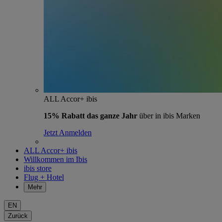
ALL Accor+ ibis
15% Rabatt das ganze Jahr
über in ibis Marken
Jetzt Anmelden
ALL Accor+ ibis
Willkommen im Ibis
ibis store
Flug + Hotel
Mehr
EN
Zurück