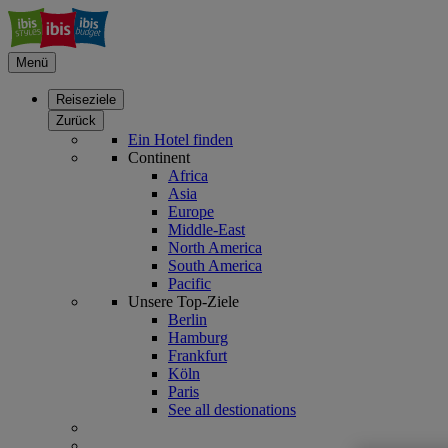
Menü
Reiseziele
Zurück
Ein Hotel finden
Continent
Africa
Asia
Europe
Middle-East
North America
South America
Pacific
Unsere Top-Ziele
Berlin
Hamburg
Frankfurt
Köln
Paris
See all destionations