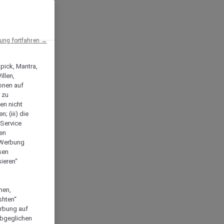
ng fortfahren →
npick, Mantra,
llen,
onen auf
 zu
en nicht
; (iii) die
-Service
len
e Werbung
sen
ieren“
men,
shten“
erbung auf
abgeglichen