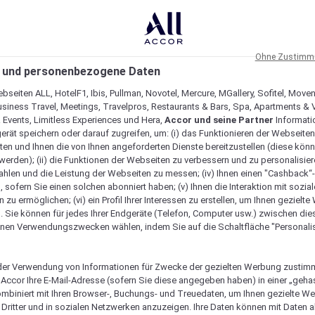
Ohne Zustimmu
 und personenbezogene Daten
bseiten ALL, HotelF1, Ibis, Pullman, Novotel, Mercure, MGallery, Sofitel, Move
usiness Travel, Meetings, Travelpros, Restaurants & Bars, Spa, Apartments & Vi
& Events, Limitless Experiences und Hera,
Accor und seine Partner
Informati
erät speichern oder darauf zugreifen, um: (i) das Funktionieren der Webseiten
ten und Ihnen die von Ihnen angeforderten Dienste bereitzustellen (diese könn
erden); (ii) die Funktionen der Webseiten zu verbessern und zu personalisieren
hlen und die Leistung der Webseiten zu messen; (iv) Ihnen einen "Cashback“
 sofern Sie einen solchen abonniert haben; (v) Ihnen die Interaktion mit sozia
zu ermöglichen; (vi) ein Profil Ihrer Interessen zu erstellen, um Ihnen gezielt
. Sie können für jedes Ihrer Endgeräte (Telefon, Computer usw.) zwischen die
nen Verwendungszwecken wählen, indem Sie auf die Schaltfläche "Personalis
er Verwendung von Informationen für Zwecke der gezielten Werbung zustim
t Accor Ihre E-Mail-Adresse (sofern Sie diese angegeben haben) in einer „geha
ombiniert mit Ihren Browser-, Buchungs- und Treuedaten, um Ihnen gezielte W
Dritter und in sozialen Netzwerken anzuzeigen. Ihre Daten können mit Daten 