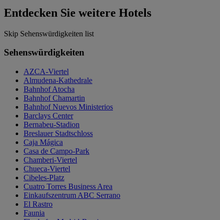
Entdecken Sie weitere Hotels
Skip Sehenswürdigkeiten list
Sehenswürdigkeiten
AZCA-Viertel
Almudena-Kathedrale
Bahnhof Atocha
Bahnhof Chamartin
Bahnhof Nuevos Ministerios
Barclays Center
Bernabeu-Stadion
Breslauer Stadtschloss
Caja Mágica
Casa de Campo-Park
Chamberi-Viertel
Chueca-Viertel
Cibeles-Platz
Cuatro Torres Business Area
Einkaufszentrum ABC Serrano
El Rastro
Faunia