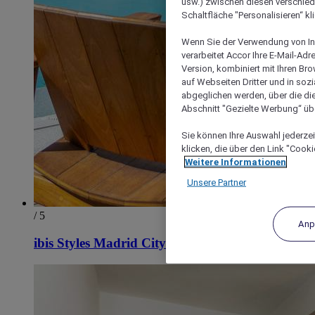
usw.) zwischen diesen verschie
Schaltfläche "Personalisieren“ kl
Wenn Sie der Verwendung von In
verarbeitet Accor Ihre E-Mail-Ad
Version, kombiniert mit Ihren B
auf Webseiten Dritter und in soz
abgeglichen werden, über die die
Abschnitt "Gezielte Werbung“ übe
Sie können Ihre Auswahl jederzei
klicken, die über den Link "Cooki
Weitere Informationen
Unsere Partner
/ 5
Anp
ibis Styles Madrid City Las Ventas