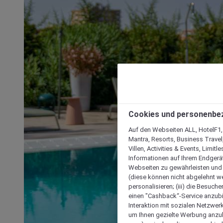
Cookies und personenbe
Auf den Webseiten ALL, HotelF1, I
Mantra, Resorts, Business Travel
Villen, Activities & Events, Limit
Informationen auf Ihrem Endgerät
Webseiten zu gewährleisten und I
(diese können nicht abgelehnt we
personalisieren; (iii) die Besuch
einen "Cashback“-Service anzubie
Interaktion mit sozialen Netzwerke
um Ihnen gezielte Werbung anzub