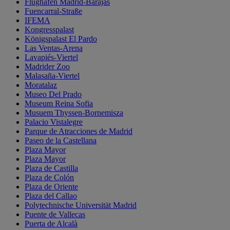
Flughafen Madrid-Barajas
Fuencarral-Straße
IFEMA
Kongresspalast
Königspalast El Pardo
Las Ventas-Arena
Lavapiés-Viertel
Madrider Zoo
Malasaña-Viertel
Moratalaz
Museo Del Prado
Museum Reina Sofia
Musuem Thyssen-Bornemisza
Palacio Vistalegre
Parque de Atracciones de Madrid
Paseo de la Castellana
Plaza Mayor
Plaza Mayor
Plaza de Castilla
Plaza de Colón
Plaza de Oriente
Plaza del Callao
Polytechnische Universität Madrid
Puente de Vallecas
Puerta de Alcalà