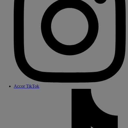
Accor TikTok