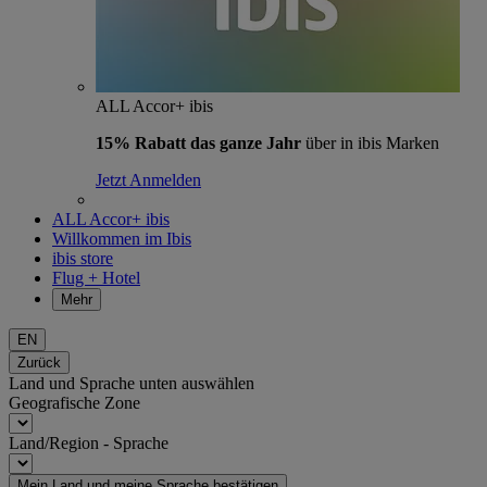
ALL Accor+ ibis
15% Rabatt das ganze Jahr
über in ibis Marken
Jetzt Anmelden
ALL Accor+ ibis
Willkommen im Ibis
ibis store
Flug + Hotel
Mehr
EN
Zurück
Land und Sprache unten auswählen
Geografische Zone
Land/Region - Sprache
Mein Land und meine Sprache bestätigen