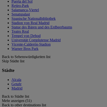
Puerta del Sol
Retiro-Park
Salamanca-Viertel
Senatspalast
Spanische Nationalbibliothek
Stadion von Real Madrid
Statue des Bären und des Erdbeerbaums
Teatro Real
Tempel von Debod
Universität Complutense Madrid
Vicente-Calderón-Stadion
Warner Bros Park
Back to Sehenswürdigkeiten list
Skip Städte list
Städte
Alcala
Getafe
Madrid
Back to Städte list
Mehr anzeigen (51)
Back to other destinations list