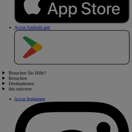
Accor Android app
J
E
T
Z
T
B
E
I
Brauchen Sie Hilfe?
Besuchen
Destinationen
ibis universe
Accor Instagram