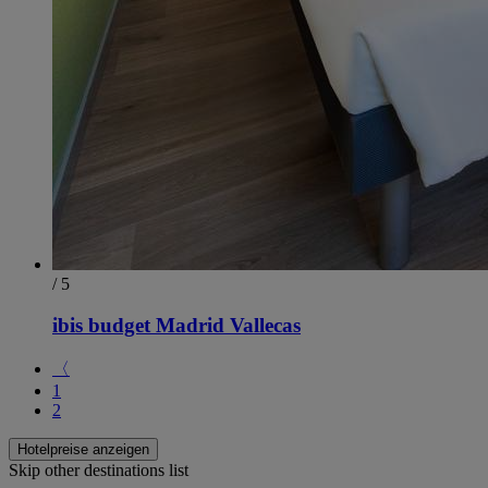
/ 5
ibis budget Madrid Vallecas
〈
1
2
Hotelpreise anzeigen
Skip other destinations list