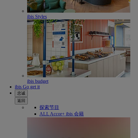
ibis Styles
ibis budget
ibis Go get it
忠诚
返回
探索节目
ALL Accor+ ibis 会籍