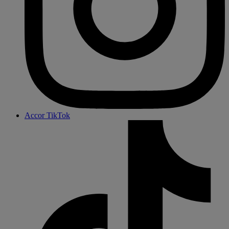
Accor TikTok