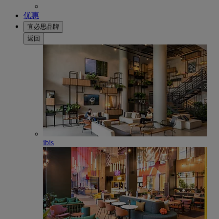
优惠
宜必思品牌
返回
ibis