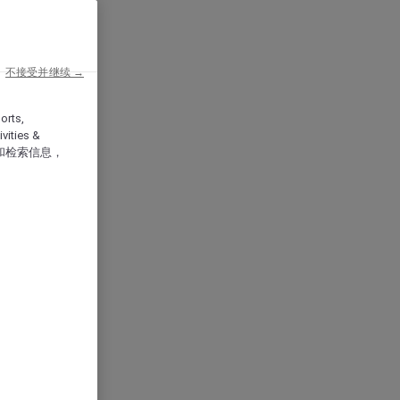
不接受并继续 →
orts,
vities &
和检索信息，