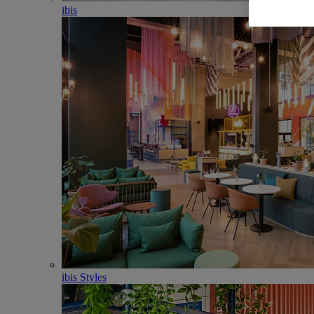
ibis
ibis Styles