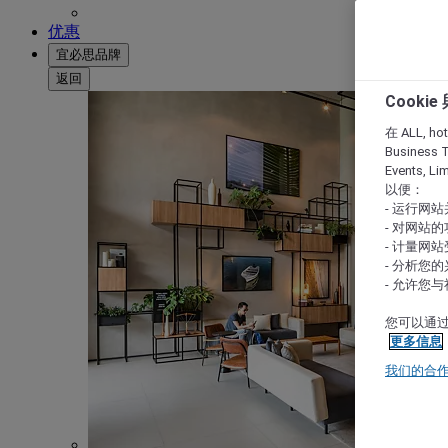
优惠
宜必思品牌
返回
Cooki
在 ALL, hote
Business T
Events, L
以便：
- 运行网
- 对网站
- 计量网
- 分析您
- 允许您
您可以通过
更多信息
我们的合