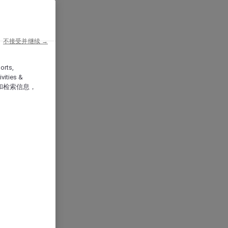
不接受并继续 →
orts,
vities &
和检索信息，