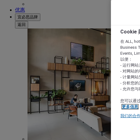
优惠
宜必思品牌
返回
Cooki
在 ALL, hote
Business T
Events, L
以便：
- 运行网
- 对网站
- 计量网
- 分析您
- 允许您
您可以通过
更多信息
我们的合