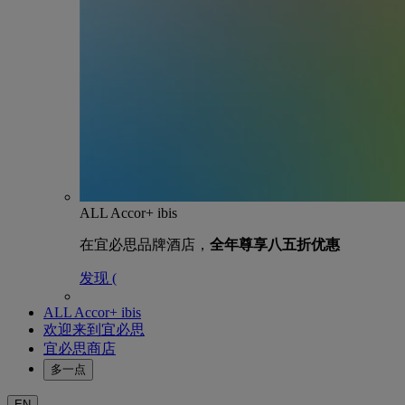
ALL Accor+ ibis
在宜必思品牌酒店，
全年尊享八五折优惠
发现 (
ALL Accor+ ibis
欢迎来到宜必思
宜必思商店
多一点
EN