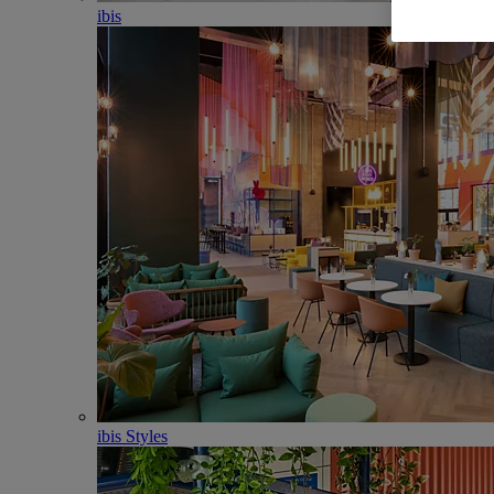
ibis
ibis Styles