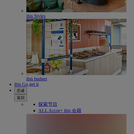
ibis Styles
ibis budget
ibis Go get it
忠诚
返回
探索节目
ALL Accor+ ibis 会籍