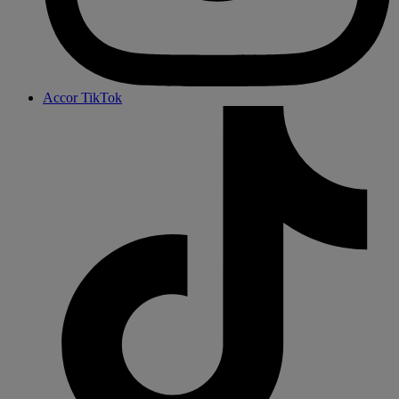
Accor TikTok