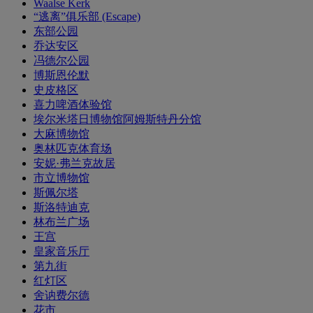
Waalse Kerk
“逃离”俱乐部 (Escape)
东部公园
乔达安区
冯德尔公园
博斯恩伦默
史皮格区
喜力啤酒体验馆
埃尔米塔日博物馆阿姆斯特丹分馆
大麻博物馆
奥林匹克体育场
安妮·弗兰克故居
市立博物馆
斯佩尔塔
斯洛特迪克
林布兰广场
王宫
皇家音乐厅
第九街
红灯区
舍讷费尔德
花市