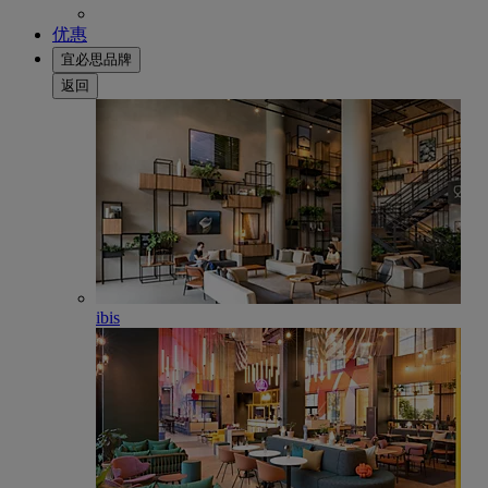
优惠
宜必思品牌
返回
ibis