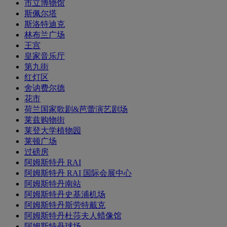
市立博物馆
斯佩尔塔
斯洛特迪克
林布兰广场
王宫
皇家音乐厅
第九街
红灯区
舍讷费尔德
花市
荷兰国家歌剧&芭蕾演艺剧场
莱兹购物街
莱登大学植物园
莱顿广场
过磅房
阿姆斯特丹 RAI
阿姆斯特丹 RAI 国际会展中心
阿姆斯特丹南站
阿姆斯特丹史基浦机场
阿姆斯特丹斯劳特戴克
阿姆斯特丹杜莎夫人蜡像馆
阿姆斯特丹球场