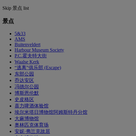
Skip 景点 list
景点
5&33
AMS
Buitenveldert
Harbour Museum Society
P.C.霍夫特大街
Waalse Kerk
“逃离”俱乐部 (Escape)
东部公园
乔达安区
冯德尔公园
博斯恩伦默
史皮格区
喜力啤酒体验馆
埃尔米塔日博物馆阿姆斯特丹分馆
大麻博物馆
奥林匹克体育场
安妮·弗兰克故居