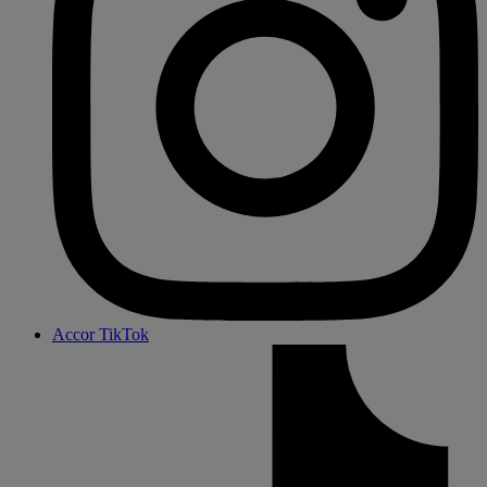
Accor TikTok