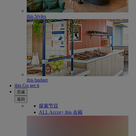
ibis Styles
ibis budget
ibis Go get it
忠诚
返回
探索节目
ALL Accor+ ibis 会籍