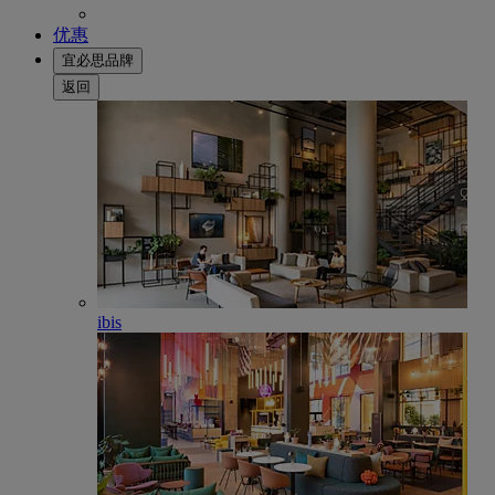
优惠
宜必思品牌
返回
ibis