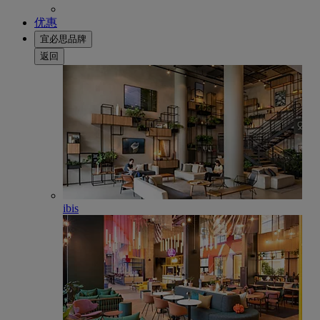
优惠
宜必思品牌
返回
ibis