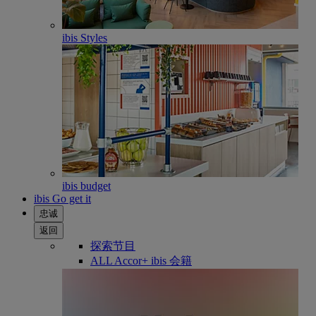
ibis Styles
ibis budget
ibis Go get it
忠诚
返回
探索节目
ALL Accor+ ibis 会籍