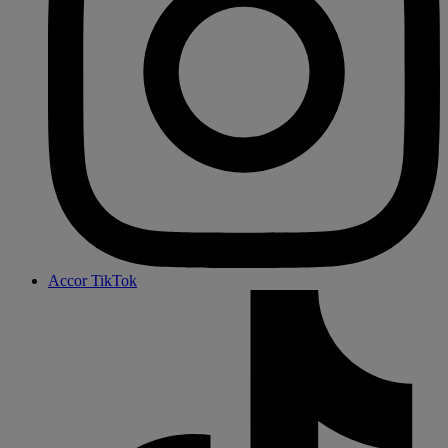
Accor TikTok