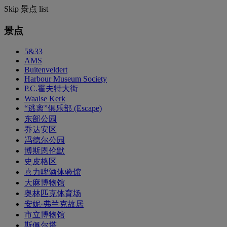
Skip 景点 list
景点
5&33
AMS
Buitenveldert
Harbour Museum Society
P.C.霍夫特大街
Waalse Kerk
“逃离”俱乐部 (Escape)
东部公园
乔达安区
冯德尔公园
博斯恩伦默
史皮格区
喜力啤酒体验馆
大麻博物馆
奥林匹克体育场
安妮·弗兰克故居
市立博物馆
斯佩尔塔